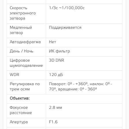
Скорость
1/3с ~1/100,000с
электронного
затвора
Медленный
Поддерживается
затвор
Автодиафрагма
Нет
День / Ночь
ИК фильтр
Цифровое
3D DNR
шумоподавление
WDR
120 дБ
Регулировка по
Поворот: 0° - +360°, наклон: 0° -
трем осям
70°, вращение: 0° - 360°
Объектив:
Фокусное
2.8 мм
расстояние
Апертура
F1.6