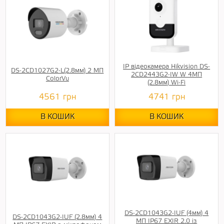
IP відеокамера Hikvision DS-
DS-2CD1027G2-L(2.8мм) 2 МП
2CD2443G2-IW W 4МП
ColorVu
(2.8мм) Wi-Fi
4561
грн
4741
грн
В КОШИК
В КОШИК
DS-2CD1043G2-IUF (4мм) 4
DS-2CD1043G2-IUF (2.8мм) 4
МП IP67 EXIR 2.0 із