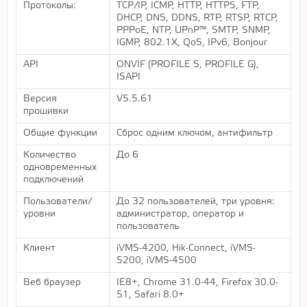
Протоколы:
TCP/IP, ICMP, HTTP, HTTPS, FTP,
DHCP, DNS, DDNS, RTP, RTSP, RTCP,
PPPoE, NTP, UPnP™, SMTP, SNMP,
IGMP, 802.1X, QoS, IPv6, Bonjour
API
ONVIF (PROFILE S, PROFILE G),
ISAPI
Версия
V5.5.61
прошивки
Общие функции
Сброс одним ключом, антифильтр
Количество
До 6
одновременных
подключений
Пользователи/
До 32 пользователей, три уровня:
уровни
администратор, оператор и
пользователь
Клиент
iVMS-4200, Hik-Connect, iVMS-
5200, iVMS-4500
Веб браузер
IE8+, Chrome 31.0-44, Firefox 30.0-
51, Safari 8.0+