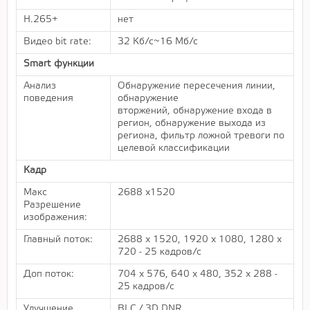
H.265+
нет
Видео bit rate:
32 Кб/с~16 Mб/с
Smart функции
Анализ
Обнаружение пересечения линии,
поведения
обнаружение
вторжений, обнаружение входа в
регион, обнаружение выхода из
региона, фильтр ложной тревоги по
целевой классификации
Кадр
Макс
2688 x1520
Разрешение
изображения:
Главный поток:
2688 х 1520, 1920 x 1080, 1280 х
720 - 25 кадров/с
Доп поток:
704 х 576, 640 х 480, 352 х 288 -
25 кадров/с
Улучшение
BLC / 3D DNR