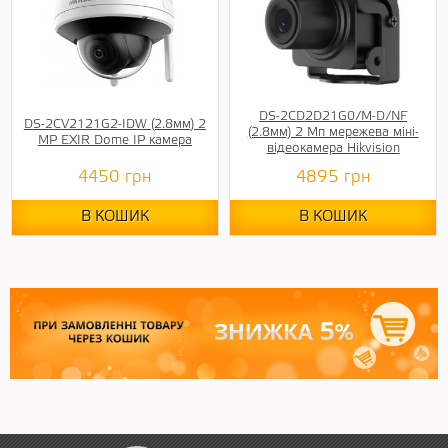
DS-2CD2D21G0/M-D/NF
DS-2CV2121G2-IDW (2.8мм) 2
(2.8мм) 2 Мп мережева міні-
MP EXIR Dome IP камера
відеокамера Hikvision
4450
грн
4895
грн
В КОШИК
В КОШИК