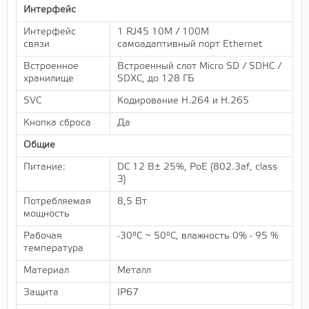
Интерфейс
Интерфейс
1 RJ45 10M / 100M
связи
самоадаптивный порт Ethernet
Встроенное
Встроенный слот Micro SD / SDHC /
хранилище
SDXC, до 128 ГБ
SVC
Кодирование H.264 и H.265
Кнопка сброса
Да
Общие
Питание:
DC 12 В± 25%, PoE (802.3af, class
3)
Потребляемая
8,5 Вт
мощность
Рабочая
-30°C ~ 50°C, влажность 0% - 95 %
температура
Материал
Металл
Защита
IP67