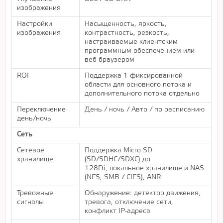
изображения
Настройки
Насыщенность, яркость,
изображения
контрастность, резкость,
настраиваемые клиентским
программным обеспечением или
веб-браузером
ROI
Поддержка 1 фиксированной
области для основного потока и
дополнительного потока отдельно
Переключение
День / ночь / Авто / по расписанию
день/ночь
Сеть
Сетевое
Поддержка Micro SD
хранилище
(SD/SDHC/SDXC) до
128Гб, локальное хранилище и NAS
(NFS, SMB / CIFS), ANR
Тревожные
Обнаружение: детектор движения,
сигналы
тревога, отключение сети,
конфликт IP-адреса