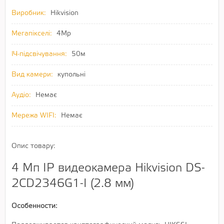
Виробник:
Hikvision
Мегапікселі:
4Mp
ІЧ-підсвічування:
50м
Вид камери:
купольні
Аудіо:
Немає
Мережа WIFI:
Немає
Опис товару:
4 Мп IP видеокамера Hikvision DS-
2CD2346G1-I (2.8 мм)
Особенности: