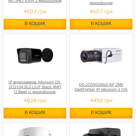
МП IP67 EXIR з мікрофоном
мікрофоном
4507
грн
4507
грн
В КОШИК
В КОШИК
IP відеокамера Hikvision DS-
DS-2CD5026G0-AP 2Мп
2CD1043G2-LIUF Black 4МП
DarkFighter IP Hikvision з IVS
(2.8мм) із мікрофоном
4828
грн
4450
грн
В КОШИК
В КОШИК