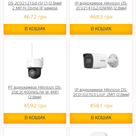
DS-2CD2121G0-IS( C) (2.8мм)
IP відеокамера Hikvision DS-
2 MP ІЧ Dome IP камера
2CV2141G2-IDW(W) (2.8мм)
4672
грн
4683
грн
В КОШИК
В КОШИК
PT відеокамера Hikvision DS-
IP відеокамера Hikvision DS-
2DE2C400IWG/W W 4МП
2CD1027G3-LIUF 2МП (2.8мм)
(2.8мм)
4592
грн
4561
грн
В КОШИК
В КОШИК