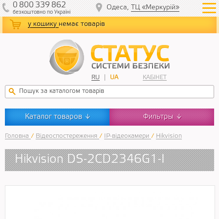
0
800
339
862
Одеса,
ТЦ «Меркурій»
безкоштовно
по Україні
у кошику
немає товарів
RU
UA
КАБІНЕТ
Каталог товаров
Фильтры
↓
↓
Головна
/
Відеоспостереження
/
IP-відеокамери
/
Hikvision
Hikvision DS-2CD2346G1-I