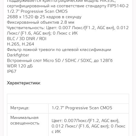
Поддерживается криптографический модуль HIKSSL,
сертифицированный на соответствие стандарту FIPS140-2
1/2.7" Progressive Scan CMOS
2688 х 1520 @ 25 кадров в секунду
Фиксированный объектив 2.8 мм
Чувствительность: Цвет: 0.007 Люкс/(F1.2, AGC вкл), 0.012
Люкс/ (F1.6, AGC вкл); 0 Люкс с ИК
BLC / 3D DNR / ROI
H.265, H.264
Фильтр ложной тревоги по целевой классификации
Darkfighter
Встроенный слот Micro SD / SDHC / SDXC, до 128Гб
WDR 120 дБ
IP67
Характеристики
:
Матрица:
1/2.7" Progressive Scan CMOS
Минимальная
Цвет: 0.007Люкс/(F1.2, AGC вкл),
освещенность
0.012 Люкс/ (F1.6, AGC вкл); 0 Люкс
с ИК