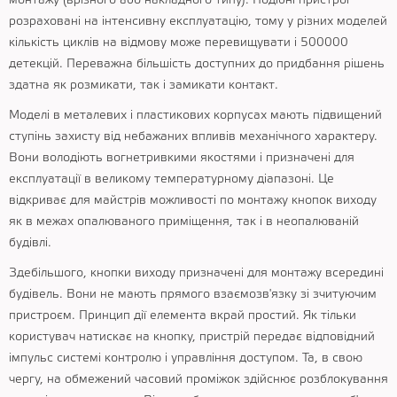
монтажу (врізного або накладного типу). Подібні пристрої
розраховані на інтенсивну експлуатацію, тому у різних моделей
кількість циклів на відмову може перевищувати і 500000
детекцій. Переважна більшість доступних до придбання рішень
здатна як розмикати, так і замикати контакт.
Моделі в металевих і пластикових корпусах мають підвищений
ступінь захисту від небажаних впливів механічного характеру.
Вони володіють вогнетривкими якостями і призначені для
експлуатації в великому температурному діапазоні. Це
відкриває для майстрів можливості по монтажу кнопок виходу
як в межах опалюваного приміщення, так і в неопалюваній
будівлі.
Здебільшого, кнопки виходу призначені для монтажу всередині
будівель. Вони не мають прямого взаємозв'язку зі зчитуючим
пристроєм. Принцип дії елемента вкрай простий. Як тільки
користувач натискає на кнопку, пристрій передає відповідний
імпульс системі контролю і управління доступом. Та, в свою
чергу, на обмежений часовий проміжок здійснює розблокування