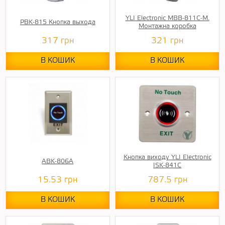
YLI Electronic MBB-811C-M.
PBK-815 Кнопка выхода
Монтажна коробка
317
грн
321
грн
В КОШИК
В КОШИК
Кнопка виходу YLI Electronic
ABK-806A
ISK-841C
15.53
грн
787.5
грн
В КОШИК
В КОШИК