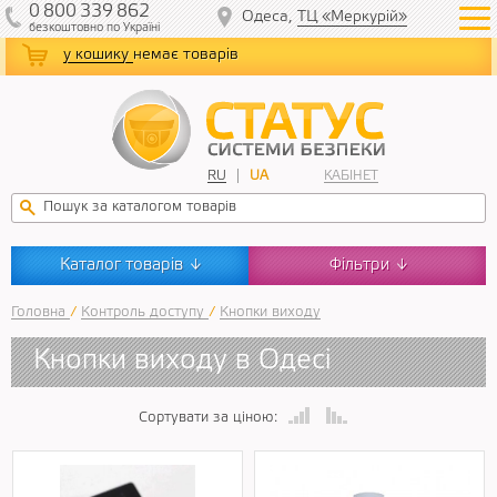
0
800
339
862
Одеса,
ТЦ «Меркурій»
безкоштовно
по Україні
у кошику
немає товарів
RU
UA
КАБІНЕТ
Каталог товарів
Фільтри
↓
↓
Головна
/
Контроль доступу
/
Кнопки виходу
Кнопки виходу в Одесі
Сортувати за ціною: