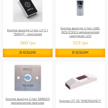
Кнопка выхода U-tex UBK-
Кнопка выхода U-tex UT-C1
805/Z30LS механическая
"ВИХІД"- сенсорная
наклданая LED
360
грн
333
грн
В КОШИК
В КОШИК
Кнопка выхода U-tex S886D3
Кнопка UT-76 "EMERGENCY"
механическая врезная