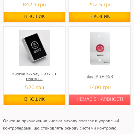
842.4
грн
202.5
грн
В КОШИК
В КОШИК
Кнопка виходу U-tex C1
Bas IP SH-45R
сенсорна
520
грн
1400
грн
В КОШИК
НЕМАЄ В НАЯВНОСТІ
Основне призначення кнопки виходу полягає в управлінні
контролерами, що становлять основу системи контролю