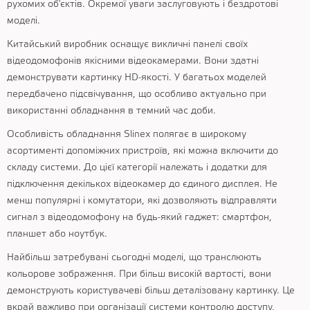
рухомих об'єктів. Окремої уваги заслуговують і бездротові
моделі.
Китайський виробник оснащує викличні панелі своїх
відеодомофонів якісними відеокамерами. Вони здатні
демонструвати картинку HD-якості. У багатьох моделей
передбачено підсвічування, що особливо актуально при
використанні обладнання в темний час доби.
Особливість обладнання Slinex полягає в широкому
асортименті допоміжних пристроїв, які можна включити до
складу системи. До цієї категорії належать і додатки для
підключення декількох відеокамер до єдиного дисплея. Не
менш популярні і комутатори, які дозволяють відправляти
сигнал з відеодомофону на будь-який гаджет: смартфон,
планшет або ноутбук.
Найбільш затребувані сьогодні моделі, що транслюють
кольорове зображення. При більш високій вартості, вони
демонструють користувачеві більш деталізовану картинку. Це
вкрай важливо при організації системи контролю доступу,