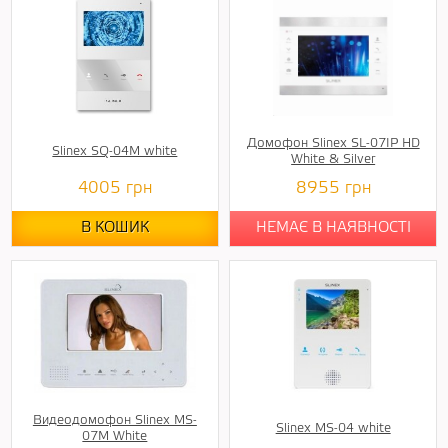
Домофон Slinex SL-07IP HD
Slinex SQ-04M white
White & Silver
4005
грн
8955
грн
В КОШИК
НЕМАЄ В НАЯВНОСТІ
Видеодомофон Slinex MS-
Slinex MS-04 white
07M White