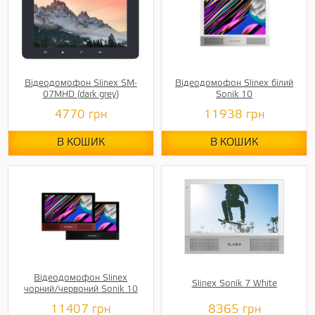
Відеодомофон Slinex SM-
Відеодомофон Slinex білий
07MHD (dark grey)
Sonik 10
4770
грн
11938
грн
В КОШИК
В КОШИК
Відеодомофон Slinex
Slinex Sonik 7 White
чорний/червоний Sonik 10
11407
грн
8365
грн