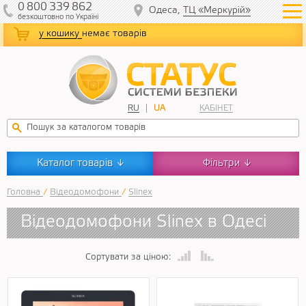
0
800
339
862
Одеса,
ТЦ «Меркурій»
безкоштовно
по Україні
у кошику
немає товарів
RU
UA
КАБІНЕТ
Каталог товарів
Фільтри
↓
↓
Головна
/
Відеодомофони
/
Slinex
Відеодомофони Slinex в Одесі
Сортувати за ціною: