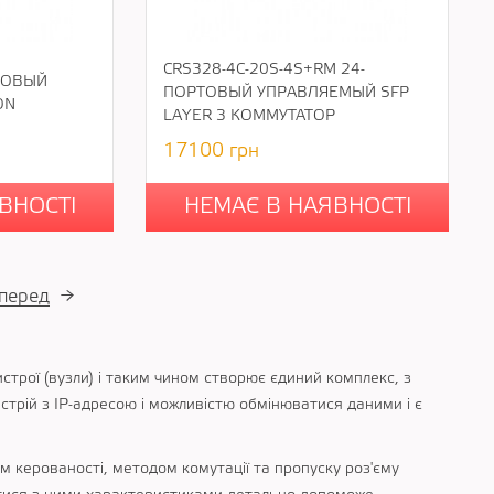
CRS328-4C-20S-4S+RM 24-
ТОВЫЙ
ПОРТОВЫЙ УПРАВЛЯЕМЫЙ SFP
ON
LAYER 3 КОММУТАТОР
17100
грн
ВНОСТІ
НЕМАЄ В НАЯВНОСТІ
перед
→
истрої (вузли) і таким чином створює єдиний комплекс, з
трій з IP-адресою і можливістю обмінюватися даними і є
ем керованості, методом комутації та пропуску роз'єму