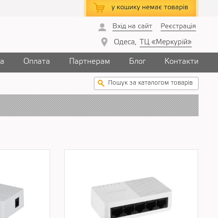
у кошику
немає товарів
Вхід на сайт
Реєстрація
Одеса,
ТЦ «Меркурій»
ка
Оплата
Партнерам
Блог
Контакти