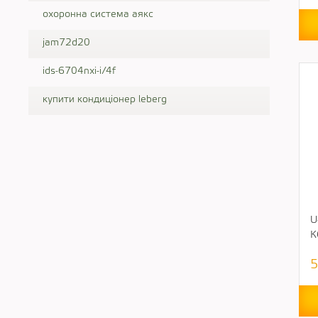
охоронна система аякс
jam72d20
ids-6704nxi-i/4f
купити кондиціонер leberg
U
К
5