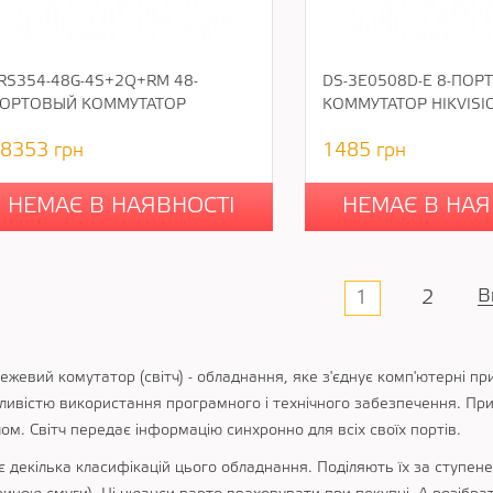
RS354-48G-4S+2Q+RM 48-
DS-3E0508D-E 8-ПОР
ОРТОВЫЙ КОММУТАТОР
КОММУТАТОР HIKVISI
8353
грн
1485
грн
НЕМАЄ В НАЯВНОСТІ
НЕМАЄ В НАЯ
В
1
2
жевий комутатор (світч) - обладнання, яке з'єднує комп'ютерні пр
ливістю використання програмного і технічного забезпечення. Прис
ом. Світч передає інформацію синхронно для всіх своїх портів.
є декілька класифікацій цього обладнання. Поділяють їх за ступен