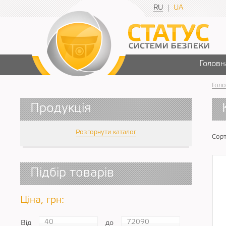
RU
UA
Головн
Голо
Продукція
Розгорнути каталог
Сорт
Підбір товарів
Ціна, грн:
Від
до