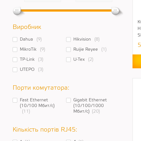
К
Виробник
Н
S
Dahua
(9)
Hikvision
(8)
5
MikroTik
(9)
Ruijie Reyee
(1)
TP-Link
(3)
U-Tex
(2)
UTEPO
(3)
Порти комутатора:
Fast Ethernet
Gigabit Ethernet
(10/100 Мбит/с)
(10/100/1000
(11)
Мбит/с)
(20)
Кількість портів RJ45: