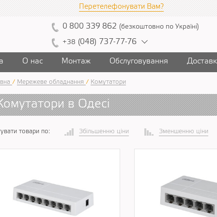
Перетелефонувати Вам?
0
800
339
862
(
безкоштовно
по Україні
)
(
04
8)
7
37
-7
7-7
6
+38
а
О нас
Монтаж
Обслуговування
Достав
вна
/
Мережеве обладнання
/
Комутатори
Комутатори в Одесі
увати товари по:
Збільшенню ціни
Зменшенню ціни