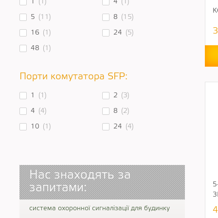
1
(1)
4
(1)
К
5
(11)
8
(15)
3
16
(1)
24
(5)
48
(1)
Порти комутатора SFP:
1
(1)
2
(3)
4
(4)
8
(2)
10
(1)
24
(4)
Нас знаходять за
5
запитами:
3
система охоронної сигналізації для будинку
4