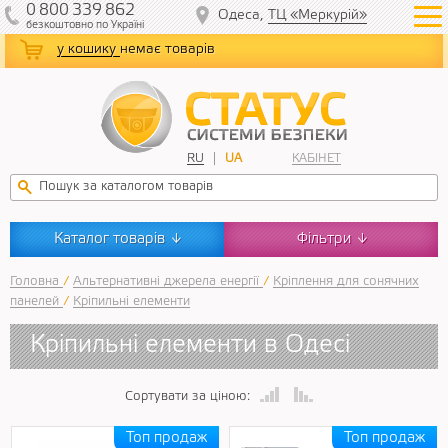
0
800
339
862
Одеса,
ТЦ «Меркурій»
безкоштовно
по Україні
у кошику
немає товарів
RU
UA
КАБІНЕТ
Каталог товарів
Фільтри
↓
↓
Головна
/
Альтернативні джерела енергії
/
Кріплення для сонячних
панелей
/
Кріпильні елементи
Кріпильні елементи в Одесі
Сортувати за ціною: