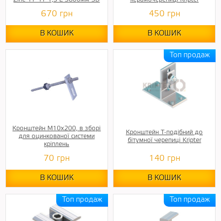
670
грн
450
грн
В КОШИК
В КОШИК
Кронштейн М10х200, в зборі
Кронштейн Т-подібний до
для оцинкованої системи
бітумної черепиці Kripter
кріплень
70
грн
140
грн
В КОШИК
В КОШИК