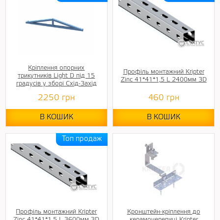
Кріплення опорних
Профіль монтажний Kripter
трикутників Light D під 15
Zinc 41*41*1,5 L 2400мм 3D
градусів у зборі Схід-Захід
2250
грн
460
грн
В КОШИК
В КОШИК
Профіль монтажний Kripter
Кронштейн-кріплення до
Zinc 41*41*1,5 L 3600мм 3D
керамочерепиці Kripter