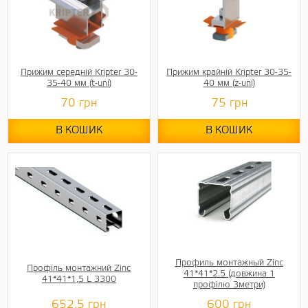
Прижим середній Kripter 30-
Прижим крайній Kripter 30-35-
35-40 мм (t-uni)
40 мм (z-uni)
70
грн
75
грн
В КОШИК
В КОШИК
Профиль монтажный Zinc
Профіль монтажний Zinc
41*41*2.5 (довжина 1
41*41*1,5 L 3300
профілю 3метри)
652.5
грн
600
грн