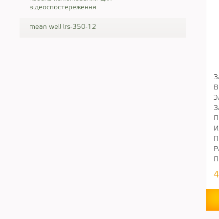
відеоспостереження
mean well lrs-350-12
З
В
Э
З
П
И
П
Р
П
4