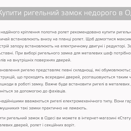
Купити ригельний замок недорого в О
 надійного кріплення полотна ролет рекомендовано купити ригельн
вичай встановлюють внизу на планці ролет. Щоб домогтися максима
трій запору встановлюють на електричному двигуні і редукторі. За
ьставні. При виборі ригельного замка для металевих шаф потрібно 
лів на внутрішніх поверхнях дверей.
ановлення ригелю представляє певні складнощі, які обумовлюютьс
струкцій, що проходять всередині дверей, розташовуються таким 
ешкоди в роботі замку. Важче буде встановити ригелі в металевих 
рніться за допомогою до фахівців.
надійнішими вважаються ригелі електромеханічного типу. Вони га
мушники» такі замки практично не ламають.
ити ригельний замок в Одесі ви можете в інтернет-магазині «Стату
левих дверей, ролет і секційних воріт.