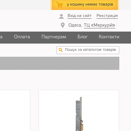
у кошику
немає товарів
Вхід на сайт
Реєстрація
Одеса,
ТЦ «Меркурій»
ка
Оплата
Партнерам
Блог
Контакти