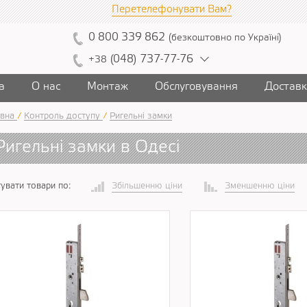
Перетелефонувати Вам?
0
800
339
862
(
безкоштовно
по Україні
)
(
04
8)
7
37
-7
7-7
6
+38
а
О нас
Монтаж
Обслуговування
Достав
вна
/
Контроль доступу
/
Ригельні замки
Ригельні замки в Одесі
увати товари по:
Збільшенню ціни
Зменшенню ціни