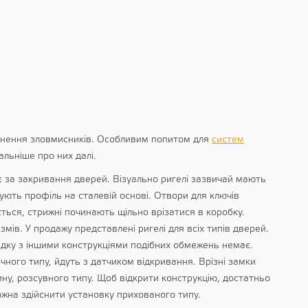
икнення зловмисників. Особливим попитом для
систем
альніше про них далі.
ає за закривання дверей. Візуально ригелі зазвичай мають
ують профіль на сталевій основі. Отвори для ключів
ться, стрижні починають щільно врізатися в коробку.
змів. У продажу представлені ригелі для всіх типів дверей.
адку з іншими конструкціями подібних обмежень немає.
ого типу, йдуть з датчиком відкривання. Врізні замки
ину, розсувного типу. Щоб відкрити конструкцію, достатньо
ожна здійснити установку прихованого типу.