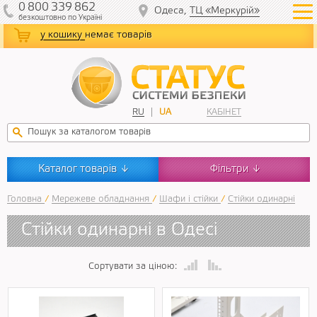
0
800
339
862
Одеса,
ТЦ «Меркурій»
безкоштовно
по Україні
у кошику
немає товарів
RU
UA
КАБІНЕТ
Каталог товарів
Фільтри
↓
↓
Головна
/
Мережеве обладнання
/
Шафи і стійки
/
Стійки одинарні
Стійки одинарні в Одесі
Сортувати за ціною: