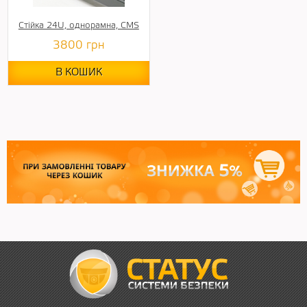
Стійка 24U, однорамна, CMS
3800
грн
В КОШИК