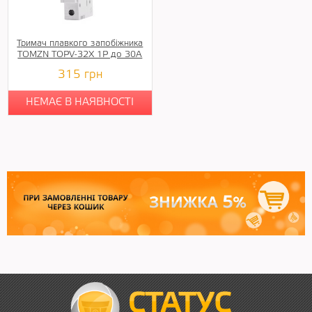
Тримач плавкого запобіжника
TOMZN TOPV-32X 1Р до 30А
315
грн
НЕМАЄ В НАЯВНОСТІ