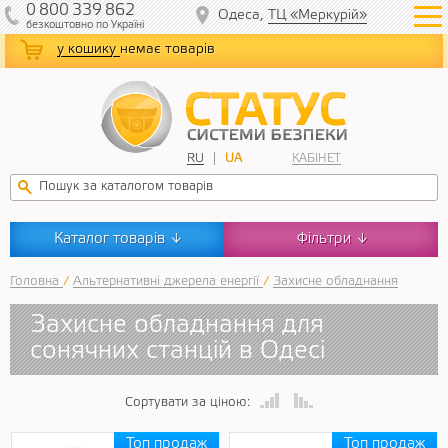
0
800
339
862
Одеса,
ТЦ «Меркурій»
безкоштовно
по Україні
у кошику
немає товарів
RU
UA
КАБІНЕТ
Каталог товарів
Фільтри
↓
↓
Головна
/
Альтернативні джерела енергії
/
Захисне обладнання
Захисне обладнання для
сонячних станцій в Одесі
Сортувати за ціною: