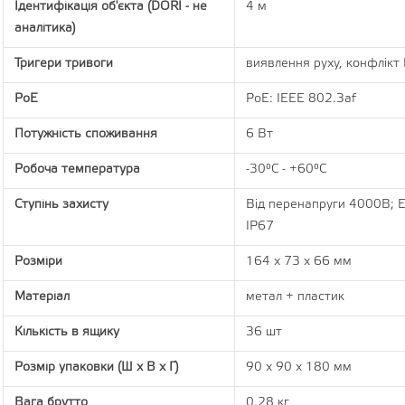
Ідентифікація об'єкта (DORI - не
4 м
аналітика)
Тригери тривоги
виявлення руху, конфлікт 
PoE
PoE: IEEE 802.3af
Потужність споживання
6 Вт
Робоча температура
-30°C - +60°C
Ступінь захисту
Від перенапруги 4000В; 
IP67
Розміри
164 х 73 х 66 мм
Матеріал
метал + пластик
Кількість в ящику
36 шт
Розмір упаковки (Ш х В х Г)
90 x 90 x 180 мм
Вага брутто
0.28 кг