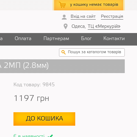
у кошику
немає товарів
Вхід на сайт
Реєстрація
Одеса,
ТЦ «Меркурій»
ка
Оплата
Партнерам
Блог
Контакти
A 2МП (2.8мм)
Код товару:
9845
1197
грн
ДО КОШИКА
Є в наявності