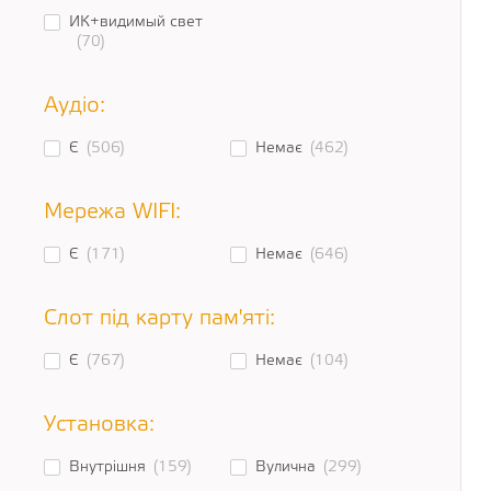
ИК+видимый свет
(70)
Аудіо:
Є
(506)
Немає
(462)
Мережа WIFI:
Є
(171)
Немає
(646)
Слот під карту пам'яті:
Є
(767)
Немає
(104)
Установка:
Внутрішня
(159)
Вулична
(299)