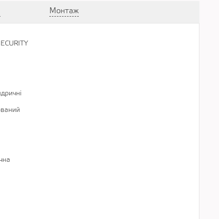
а
Монтаж
SECURITY
................................................................................................................
................................................................................................................
................................................................................................................
ндричні
................................................................................................................
ований
................................................................................................................
................................................................................................................
................................................................................................................
чна
................................................................................................................