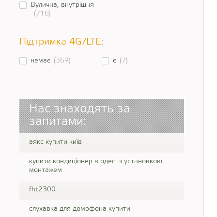
Вулична, внутрішня
(716)
Підтримка 4G/LTE:
немає
(369)
є
(7)
Нас знаходять за
запитами:
аякс купити київ
купити кондиціонер в одесі з установкою
монтажем
fht2300
слухавка для домофона купити