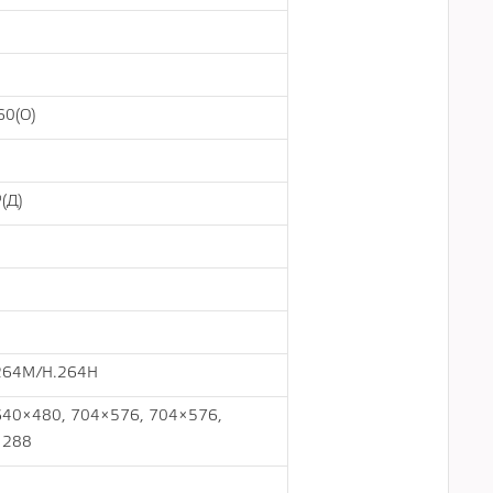
60(О)
°(Д)
264M/H.264H
640×480, 704×576, 704×576,
×288