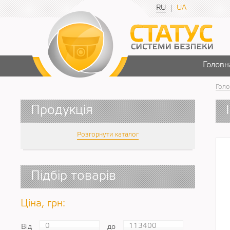
RU
UA
Головн
Голо
Продукція
Розгорнути каталог
Підбір товарів
Ціна, грн:
Від
до