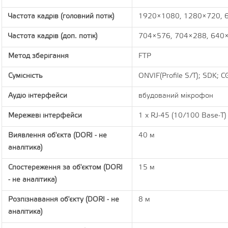
Частота кадрів (головний потік)
1920×1080, 1280×720, 6
Частота кадрів (доп. потік)
704×576, 704×288, 640×
Метод зберігання
FTP
Сумісність
ONVIF(Profile S/T); SDK; C
Аудіо інтерфейси
вбудований мікрофон
Мережеві інтерфейси
1 х RJ-45 (10/100 Base-T)
Виявлення об'єкта (DORI - не
40 м
аналітика)
Спостереження за об'єктом (DORI
15 м
- не аналітика)
Розпізнавання об'єкту (DORI - не
8 м
аналітика)