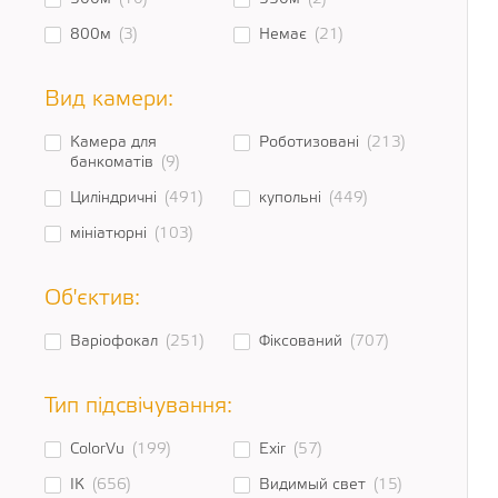
800м
(3)
Немає
(21)
Вид камери:
Камера для
Роботизовані
(213)
банкоматів
(9)
Циліндричні
(491)
купольні
(449)
мініатюрні
(103)
Об'єктив:
Варіофокал
(251)
Фіксований
(707)
Тип підсвічування:
ColorVu
(199)
Exir
(57)
ІК
(656)
Видимый свет
(15)