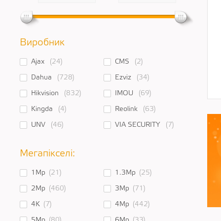
Виробник
Ajax
(24)
CMS
(2)
Dahua
(728)
Ezviz
(34)
Hikvision
(832)
IMOU
(69)
Kingda
(4)
Reolink
(63)
UNV
(46)
VIA SECURITY
(7)
Мегапікселі:
1Mp
(21)
1.3Mp
(25)
2Mp
(460)
3Mp
(71)
4K
(7)
4Mp
(442)
5Mp
(80)
6Mp
(33)