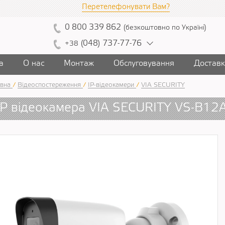
Перетелефонувати Вам?
0
800
339
862
(
безкоштовно
по Україні
)
(
04
8)
7
37
-7
7-7
6
+38
а
О нас
Монтаж
Обслуговування
Достав
вна
/
Відеоспостереження
/
IP-відеокамери
/
VIA SECURITY
IP відеокамера VIA SECURITY VS-B12