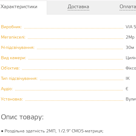
Характеристики
Доставка
Оплат
Виробник:
VIA 
............................................................................................
Мегапікселі:
2Mp
.........................................................................................
ІЧ-підсвічування:
30м
.................................................................................
Вид камери:
Цилі
........................................................................................
Об'єктив:
Фікс
..............................................................................................
Тип підсвічування:
ІК
...............................................................................
Аудіо:
Є
...................................................................................................
Установка:
Вули
...........................................................................................
Опис товару:
● Роздільна здатність 2МП, 1/2.9" CMOS-матриця;