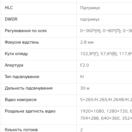
HLC
Підтримує
DWDR
підтримує
Регулювання по осях
0~360°(Н); 0~80°(П); 0~3
Фокусна відстань
2.8 мм
Кути огляду
102,8°(Г); 57,6°(В); 117,8
Апертура
F2.0
Тип підсвічування
ІЧ
Дальність підсвічування
30 м
Відео компресія
S+265/H.265/H.264B/H.
Роздільна здатність відео
1920×1080, 1280×720, 
704×288, 640×360, 352
Кількість потоків
2