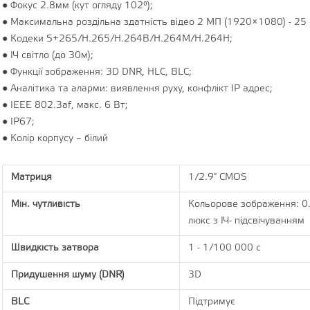
● Фокус 2.8мм (кут огляду 102°);
● Максимальна роздільна здатність відео 2 МП (1920×1080) - 25 
● Кодеки S+265/H.265/H.264B/H.264M/H.264H;
● ІЧ світло (до 30м);
● Функції зображення: 3D DNR, HLC, BLC;
● Аналітика та аларми: виявлення руху, конфлікт IP адрес;
● IEEE 802.3af, макс. 6 Вт;
● IP67;
● Колір корпусу – білий
Матриця
1/2.9" CMOS
Мін. чутливість
Кольорове зображення: 0.0
люкс з ІЧ- підсвічуванням
Швидкість затвора
1 - 1/100 000 с
Придушення шуму (DNR)
3D
BLC
Підтримує