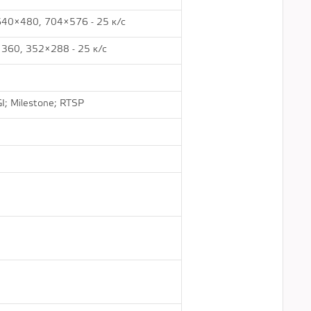
40×480, 704×576 - 25 к/с
360, 352×288 - 25 к/с
GI; Milestone; RTSP