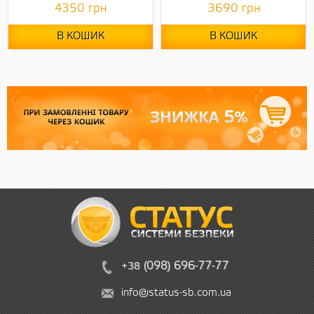
4350
грн
3690
грн
В КОШИК
В КОШИК
(
09
8)
6
96
-
7
7-
77
+38
info@status-sb.com.ua