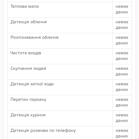
Теплова мапа
немає
даних
Детекція обличчя
немає
даних
Розпізнавання обличчя
немає
даних
Частота входів
немає
даних
Скупчення людей
немає
даних
Детекція хиткої ходи
немає
даних
Перетин паркану
немає
даних
Детекція куріння
немає
даних
Детекція розмови по телефону
немає
даних