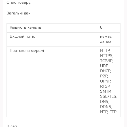
Опис товару:
Загальні дані
Кількість каналів
8
Вхідний потік
немає
даних
Протоколи мережі
HTTP,
HTTPS,
TCP/IP,
UDP,
DHCP,
P2P,
UPNP,
RTSP,
SMTP,
SSL/TLS,
DNS,
DDNS,
NTP, FTP
Відео