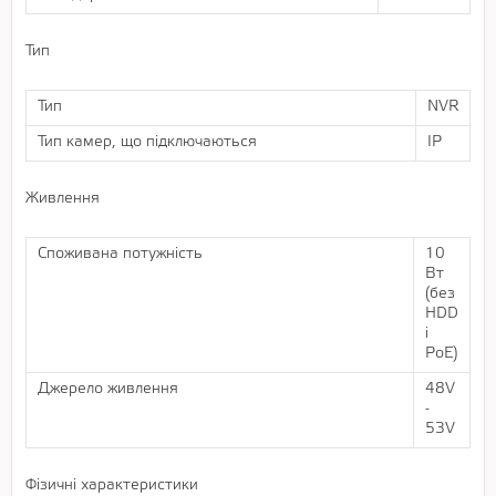
Тип
Тип
NVR
Тип камер, що підключаються
IP
Живлення
Споживана потужність
10
Вт
(без
HDD
і
PoE)
Джерело живлення
48V
-
53V
Фізичні характеристики