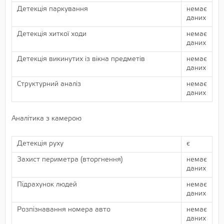
Детекція паркування
немає
даних
Детекція хиткої ходи
немає
даних
Детекція викинутих із вікна предметів
немає
даних
Структурний аналіз
немає
даних
Аналітика з камерою
Детекція руху
є
Захист периметра (вторгнення)
немає
даних
Підрахунок людей
немає
даних
Розпізнавання номера авто
немає
даних