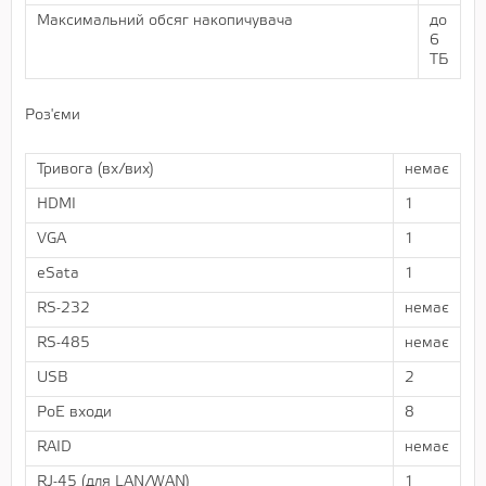
Максимальний обсяг накопичувача
до
6
ТБ
Роз'єми
Тривога (вх/вих)
немає
HDMI
1
VGA
1
eSata
1
RS-232
немає
RS-485
немає
USB
2
PoE входи
8
RAID
немає
RJ-45 (для LAN/WAN)
1