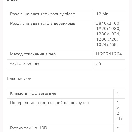
Роздільна здатність запису відео
12 Мп
Роздільна здатність відеовиходів
3840х2160,
1920х1080,
1280х1024,
1280х720,
1024х768
Метод стиснення відео
H.265/H.264
Частота кадрів
25
Накопичувач
Кількість HDD загальна
1
Попередньо встановлений накопичувач
1
х
2
ТБ
Гаряча заміна HDD
є