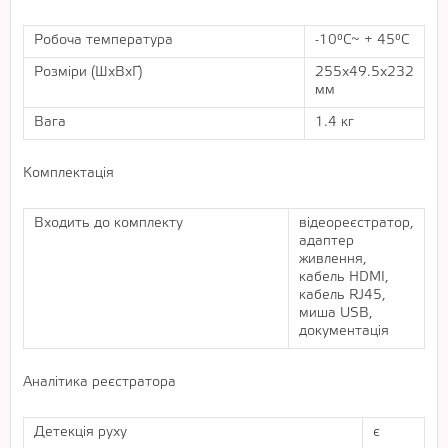
Робоча температура
-10°C~ + 45°C
Розміри (ШхВхГ)
255х49.5х232
мм
Вага
1.4 кг
Комплектація
Входить до комплекту
відеореєстратор,
адаптер
живлення,
кабель HDMI,
кабель RJ45,
миша USB,
документація
Аналітика реєстратора
Детекція руху
є