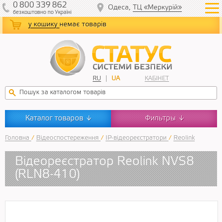
0
800
339
862
Одеса,
ТЦ «Меркурій»
безкоштовно
по Україні
у кошику
немає товарів
RU
UA
КАБІНЕТ
Каталог товаров
Фильтры
↓
↓
Головна
/
Відеоспостереження
/
IP-відеореєстратори
/
Reolink
Відеореєстратор Reolink NVS8
(RLN8-410)