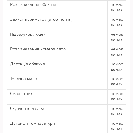
Розпізнавання обличчя
немає
даних
Захист периметру (вторгнення)
немає
даних
Підрахунок людей
немає
даних
Розпізнавання номера авто
немає
даних
Детекція обличчя
немає
даних
Теплова мапа
немає
даних
Смарт трекінг
немає
даних
Скупчення людей
немає
даних
Детекція температури
немає
даних