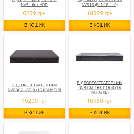
Відеореєстратор Reolink
Відеореєстратор Reolink
NVS4 без HDD
NVS16 (RLN16-410)
6299
грн
18399
грн
В КОШИК
В КОШИК
ВІДЕОРЕЄСТРАТОР UNV
ВІДЕОРЕЄСТРАТОР UNV
NVR302-16E-P16-B (16
NVR302-16E-B (16 КАНАЛІВ)
КАНАЛІВ)
10200
грн
16950
грн
В КОШИК
В КОШИК