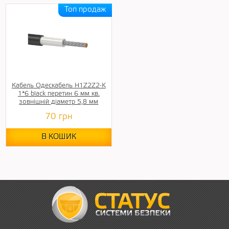
Кабель Одескабель H1Z2Z2-K
1*6 black перетин 6 мм кв.
зовнішній діаметр 5,8 мм
70
грн
В КОШИК