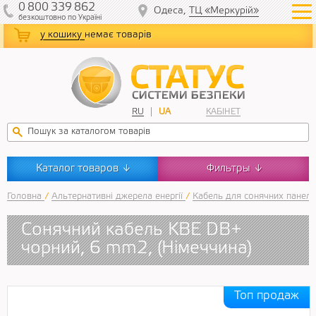
0
800
339
862
Одеса,
ТЦ «Меркурій»
безкоштовно
по Україні
у кошику
немає товарів
RU
UA
КАБІНЕТ
Каталог товаров
Фильтры
↓
↓
Головна
/
Альтернативні джерела енергії
/
Кабель для сонячних панел
Сонячний кабель KBE DB+
чорний, 6 mm2, (Німеччина)