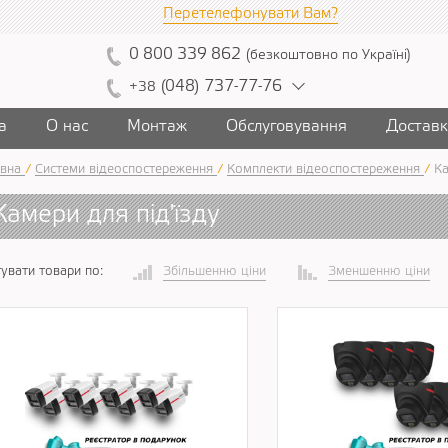
Перетелефонувати Вам?
0
800
339
862
(
безкоштовно
по Україні
)
(
04
8)
7
37
-7
7-7
6
+38
а
О нас
Монтаж
Обслуговування
Достав
вна
/
Системи відеоспостереження
/
Комплекти відеоспостереження
/
Каме
Камери для під'їзду
увати товари по:
Збільшенню ціни
Зменшенню ціни