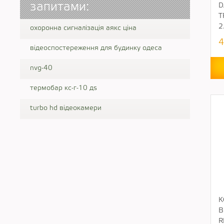
запитами:
D
T
2
охоронна сигналізація аякс ціна
4
відеоспостереження для будинку одеса
nvg-40
термобар кс-г-10 дs
turbo hd відеокамери
К
В
R