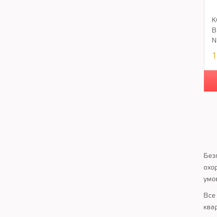
К
В
N
1
Без
охор
умов
Все 
квар