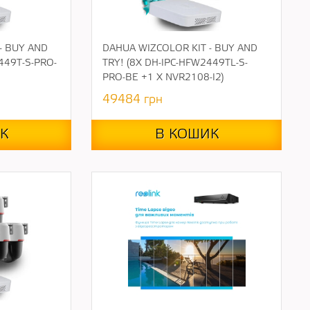
- BUY AND
DAHUA WIZCOLOR KIT - BUY AND
449T-S-PRO-
TRY! (8Х DH-IPC-HFW2449TL-S-
PRO-BE +1 Х NVR2108-I2)
49484
грн
К
В КОШИК