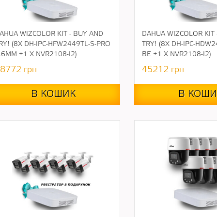
AHUA WIZCOLOR KIT - BUY AND
DAHUA WIZCOLOR KIT 
RY! (8Х DH-IPC-HFW2449TL-S-PRO
TRY! (8Х DH-IPC-HDW2
.6ММ +1 Х NVR2108-I2)
BE +1 Х NVR2108-I2)
8772
грн
45212
грн
В КОШИК
В КОШИ