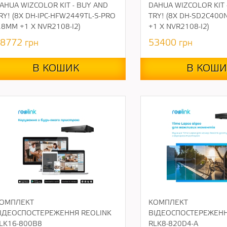
AHUA WIZCOLOR KIT - BUY AND
DAHUA WIZCOLOR KIT 
RY! (8Х DH-IPC-HFW2449TL-S-PRO
TRY! (8Х DH-SD2C400
.8ММ +1 Х NVR2108-I2)
+1 Х NVR2108-I2)
8772
грн
53400
грн
В КОШИК
В КОШИ
ОМПЛЕКТ
КОМПЛЕКТ
ІДЕОСПОСТЕРЕЖЕННЯ REOLINK
ВІДЕОСПОСТЕРЕЖЕНН
LK16-800B8
RLK8-820D4-A