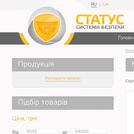
RU
UA
Головн
Голо
Продукція
Розгорнути каталог
Сорт
Підбір товарів
Ціна, грн:
Від
до