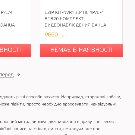
P/E/4-
EZIP-KIT/NVR1B04HC-4P/E/4-
B1B20 КОМПЛЕКТ
 DAHUA
ВИДЕОНАБЛЮДЕНИЯ DAHUA
9660
грн
ВНОСТІ
НЕМАЄ В НАЯВНОСТІ
перед
→
ядають різні способи захисту. Наприклад, сторожові собаки,
може підійти, просто необхідно враховувати індивідуальні
хоронний метод вирішує два завдання відразу - це і захист
під'їзді написи на стінах, сміття, не кажучи вже про