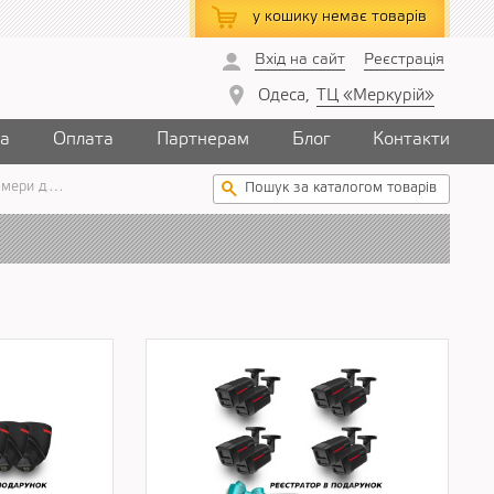
у кошику
немає товарів
Вхід на сайт
Реєстрація
Одеса,
ТЦ «Меркурій»
ка
Оплата
Партнерам
Блог
Контакти
ри для під'їзду