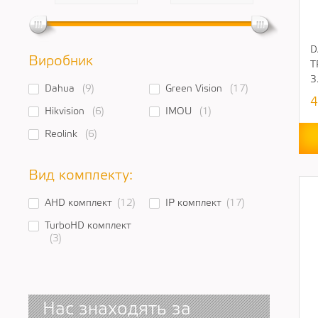
D
Виробник
T
3
Dahua
(9)
Green Vision
(17)
4
Hikvision
(6)
IMOU
(1)
Reolink
(6)
Вид комплекту:
AHD комплект
(12)
IP комплект
(17)
TurboHD комплект
(3)
Нас знаходять за