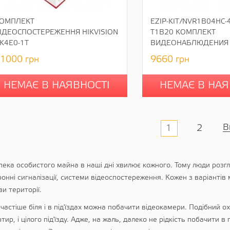
ОМПЛЕКТ
EZIP-KIT/NVR1B04HC-4
ІДЕОСПОСТЕРЕЖЕННЯ HIKVISION
T1B20 КОМПЛЕКТ
K4E0-1T
ВИДЕОНАБЛЮДЕНИЯ
1000
грн
9660
грн
НЕМАЄ В НАЯВНОСТІ
НЕМАЄ В НАЯ
В
1
2
пека особистого майна в наші дні хвилює кожного. Тому люди розгл
онні сигналізації, системи відеоспостереження. Кожен з варіантів 
и території.
частіше біля і в під'їздах можна побачити відеокамери. Подібний о
тир, і цілого під'їзду. Адже, на жаль, далеко не рідкість побачити в 