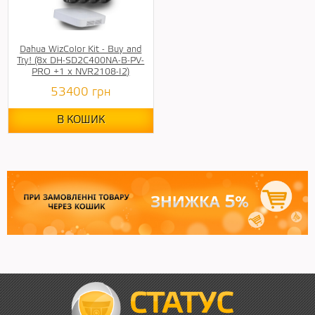
Dahua WizColor Kit - Buy and
Try! (8х DH-SD2C400NA-B-PV-
PRO +1 х NVR2108-I2)
53400
грн
В КОШИК