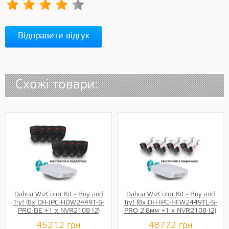
Відправити відгук
Схожі товари:
Dahua WizColor Kit - Buy and
Dahua WizColor Kit - Buy and
Try! (8х DH-IPC-HDW2449T-S-
Try! (8х DH-IPC-HFW2449TL-S-
PRO-BE +1 х NVR2108-I2)
PRO 2.8мм +1 х NVR2108-I2)
45212
грн
48772
грн