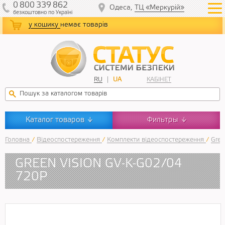
0
800
339
862
Одеса,
ТЦ «Меркурій»
безкоштовно
по Україні
у кошику
немає товарів
RU
UA
КАБІНЕТ
Каталог товаров
Фильтры
↓
↓
Головна
/
Відеоспостереження
/
Комплекти відеоспостереження
/
Gree
GREEN VISION GV-K-G02/04
720Р