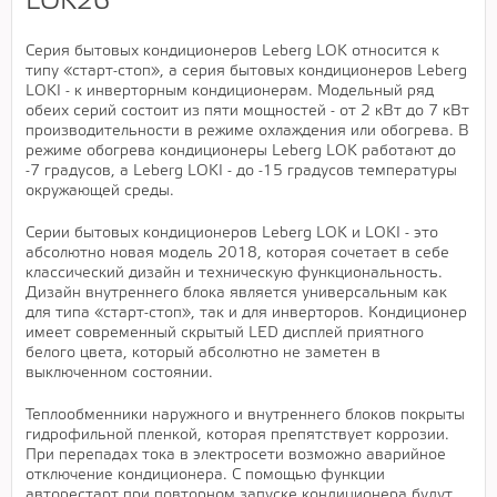
LOK26
Серия бытовых кондиционеров Leberg LOK относится к
типу «старт-стоп», а серия бытовых кондиционеров Leberg
LOKI - к инверторным кондиционерам. Модельный ряд
обеих серий состоит из пяти мощностей - от 2 кВт до 7 кВт
производительности в режиме охлаждения или обогрева. В
режиме обогрева кондиционеры Leberg LOK работают до
-7 градусов, а Leberg LOKI - до -15 градусов температуры
окружающей среды.
Серии бытовых кондиционеров Leberg LOK и LOKI - это
абсолютно новая модель 2018, которая сочетает в себе
классический дизайн и техническую функциональность.
Дизайн внутреннего блока является универсальным как
для типа «старт-стоп», так и для инверторов. Кондиционер
имеет современный скрытый LED дисплей приятного
белого цвета, который абсолютно не заметен в
выключенном состоянии.
Теплообменники наружного и внутреннего блоков покрыты
гидрофильной пленкой, которая препятствует коррозии.
При перепадах тока в электросети возможно аварийное
отключение кондиционера. С помощью функции
авторестарт при повторном запуске кондиционера будут