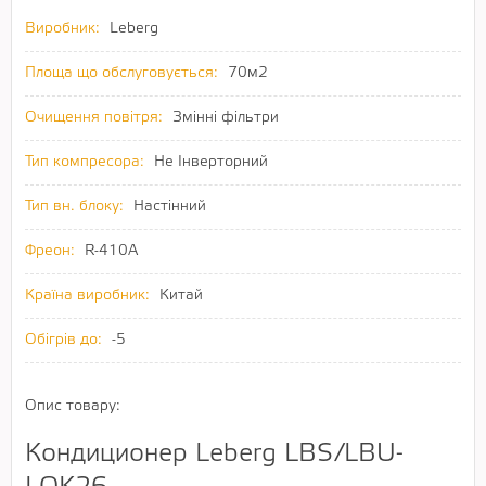
Виробник:
Leberg
Площа що обслуговується:
70м2
Очищення повітря:
Змінні фільтри
Тип компресора:
Не Інверторний
Тип вн. блоку:
Настінний
Фреон:
R-410A
Країна виробник:
Китай
Обігрів до:
-5
Опис товару:
Кондиционер Leberg LBS/LBU-