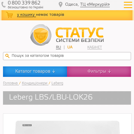
0
800
339
862
Одеса,
ТЦ «Меркурій»
безкоштовно
по Україні
у кошику
немає товарів
RU
UA
КАБІНЕТ
Каталог товаров
Фильтры
↓
↓
Головна
/
Кондиціонери
/
Leberg
Leberg LBS/LBU-LOK26