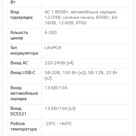
Вт
Вхід
AC 1 800Вт; автомобільна зарядка
підзарядки
12/24В; сонячна панель 600Вт, 60-
160В, 12-60В, XT60
Кількість
6 000
циклів
Тип
LiFePO4
аккумулятора
Вихід AC
220-240В (х4)
Вихід USB-C
5В-20В, 100 Вт (х2); 5В-12В, 20 Вт
(х2)
Вихід
13.6В/10A
автомобільна
зарядка
Вихід
13.6В/10A (х3)
DC5521
Робоча
-20°C - +60°C
температура