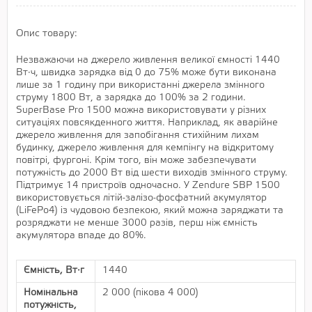
Опис товару:
Незважаючи на джерело живлення великої ємності 1440
Вт·ч, швидка зарядка від 0 до 75% може бути виконана
лише за 1 годину при використанні джерела змінного
струму 1800 Вт, а зарядка до 100% за 2 години.
SuperBase Pro 1500 можна використовувати у різних
ситуаціях повсякденного життя. Наприклад, як аварійне
джерело живлення для запобігання стихійним лихам
будинку, джерело живлення для кемпінгу на відкритому
повітрі, фургоні. Крім того, він може забезпечувати
потужність до 2000 Вт від шести виходів змінного струму.
Підтримує 14 пристроїв одночасно. У Zendure SBP 1500
використовується літій-залізо-фосфатний акумулятор
(LiFePo4) із чудовою безпекою, який можна заряджати та
розряджати не менше 3000 разів, перш ніж ємність
акумулятора впаде до 80%.
Ємність, Вт·г
1440
Номінальна
2 000 (пікова 4 000)
потужність,