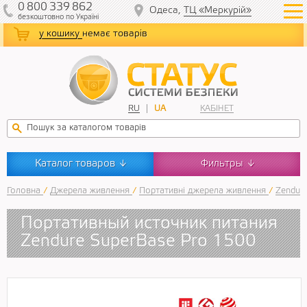
0
800
339
862
Одеса,
ТЦ «Меркурій»
безкоштовно
по Україні
у кошику
немає товарів
RU
UA
КАБІНЕТ
Каталог товаров
Фильтры
↓
↓
Головна
/
Джерела живлення
/
Портативні джерела живлення
/
Zendur
Портативный источник питания
Zendure SuperBase Pro 1500