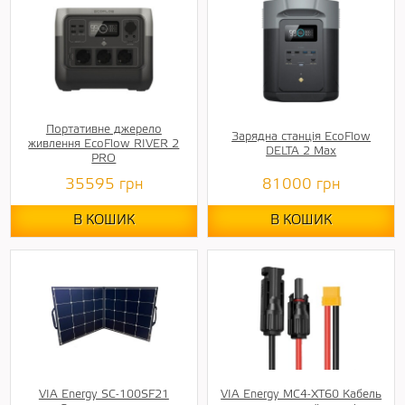
Портативне джерело
Зарядна станція EcoFlow
живлення EcoFlow RIVER 2
DELTA 2 Max
PRO
35595
грн
81000
грн
В КОШИК
В КОШИК
VIA Energy SC-100SF21
VIA Energy МС4-ХТ60 Кабель