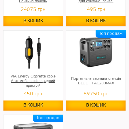
Сонячна панель
для сонячної панелі
24075
грн
495
грн
В КОШИК
В КОШИК
VIA Energy Cigarette саblе
Портативна зарядна станція
Автомобільний зарядний
BLUETTI AC200MAX
пристрій
450
грн
69750
грн
В КОШИК
В КОШИК