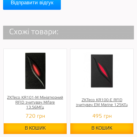
Відправити відгук
Схожі товари:
ZKTeco KR101-M Мініатюрний
ZKTeco KR100-E RFID
RFID зчитувач Mifare
зчитувач EM Marine 125КГц
13.56MГц
720
грн
495
грн
В КОШИК
В КОШИК