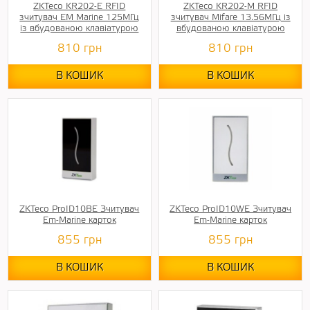
ZKTeco KR202-E RFID
ZKTeco KR202-M RFID
зчитувач EM Marine 125МГц
зчитувач Mifare 13.56МГц із
із вбудованою клавіатурою
вбудованою клавіатурою
810
грн
810
грн
В КОШИК
В КОШИК
ZKTeco ProID10BE Зчитувач
ZKTeco ProID10WE Зчитувач
Em-Marine карток
Em-Marine карток
855
грн
855
грн
В КОШИК
В КОШИК