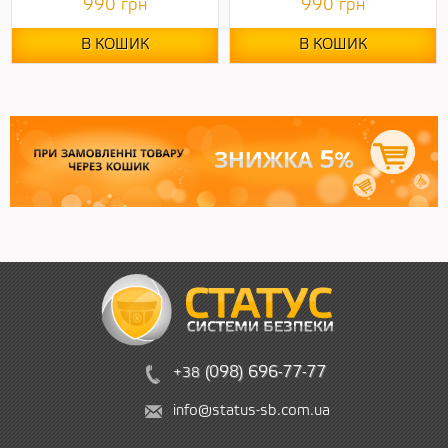
990
грн
990
грн
В КОШИК
В КОШИК
(
09
8)
6
96
-
7
7-
77
+38
info@status-sb.com.ua