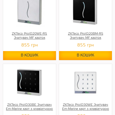
ZKTeco ProID20WE-RS
ZKTeco ProID20BM-RS
Зчитувач MF карток
Зчитувач MF карток
855
грн
855
грн
В КОШИК
В КОШИК
ZKTeco ProID30BE Зчитувач
ZKTeco ProID30WE Зчитувач
Em-Marine карт з клавіатурою
Em-Marine карт з клавіатурою