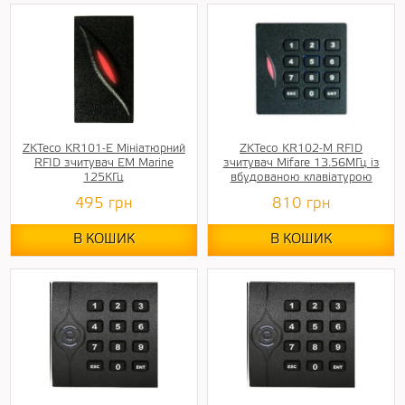
ZKTeco KR101-E Мініатюрний
ZKTeco KR102-M RFID
RFID зчитувач EM Marine
зчитувач Mifare 13.56MГц із
125КГц
вбудованою клавіатурою
495
грн
810
грн
В КОШИК
В КОШИК