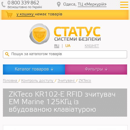
0
800
339
862
Одеса,
ТЦ «Меркурій»
безкоштовно
по Україні
у кошику
немає товарів
RU
UA
КАБІНЕТ
Каталог товаров
Фильтры
↓
↓
Головна
/
Контроль доступу
/
Зчитувачі
/
ZKTeco
ZKTeco KR102-E RFID зчитувач
EM Marine 125КГц із
вбудованою клавіатурою