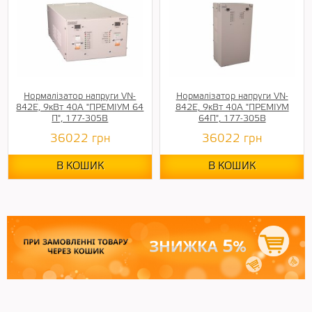
Нормалізатор напруги VN-
Нормалізатор напруги VN-
842E, 9кВт 40А "ПРЕМІУМ 64
842E, 9кВт 40А "ПРЕМІУМ
П", 177-305В
64П", 177-305В
36022
грн
36022
грн
В КОШИК
В КОШИК