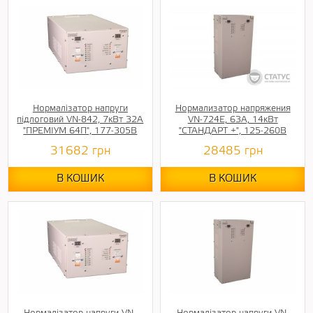
Нормалізатор напруги
Нормализатор напряжения
підлоговий VN-842, 7кВт 32А
VN-724E, 63А, 14кВт
"ПРЕМІУМ 64П", 177-305В
"СТАНДАРТ +", 125-260В
31682
грн
28485
грн
В КОШИК
В КОШИК