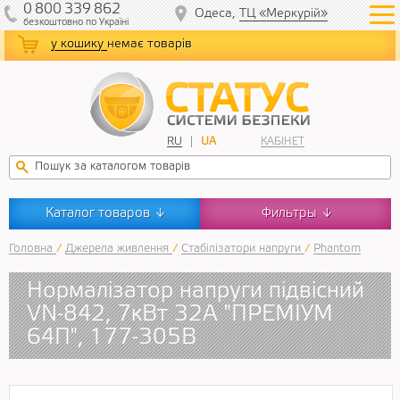
0
800
339
862
Одеса,
ТЦ «Меркурій»
безкоштовно
по Україні
у кошику
немає товарів
RU
UA
КАБІНЕТ
Каталог товаров
Фильтры
↓
↓
Головна
/
Джерела живлення
/
Стабілізатори напруги
/
Phantom
Нормалізатор напруги підвісний
VN-842, 7кВт 32А "ПРЕМІУМ
64П", 177-305В