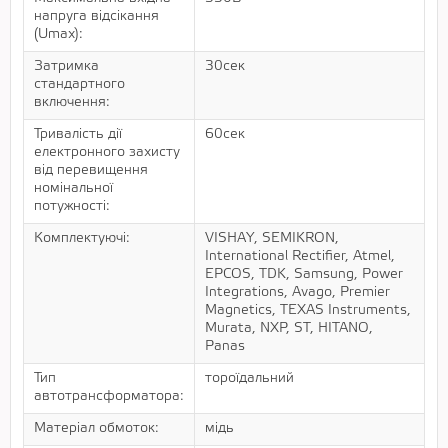
напруга відсікання
(Umax):
Затримка
30сек
стандартного
включення:
Тривалість дії
60сек
електронного захисту
від перевищення
номінальної
потужності:
Комплектуючі:
VISHAY, SEMIKRON,
International Rectifier, Atmel,
EPCOS, TDK, Samsung, Power
Integrations, Avago, Premier
Magnetics, TEXAS Instruments,
Murata, NXP, ST, HITANO,
Panas
Тип
тороїдальний
автотрансформатора:
Матеріал обмоток:
мідь