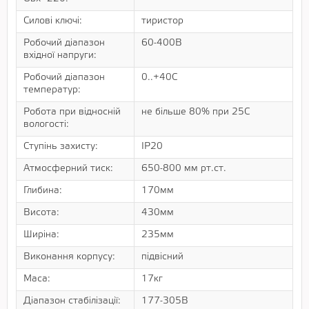
Силові ключі:
тиристор
Робочий діапазон
60-400В
вхідної напруги:
Робочий діапазон
0..+40С
температур:
Робота при відносній
не більше 80% при 25С
вологості:
Ступінь захисту:
IP20
Атмосферний тиск:
650-800 мм рт.ст.
Глибина:
170мм
Висота:
430мм
Ширіна:
235мм
Виконання корпусу:
підвісний
Маса:
17кг
Діапазон стабілізації:
177-305В