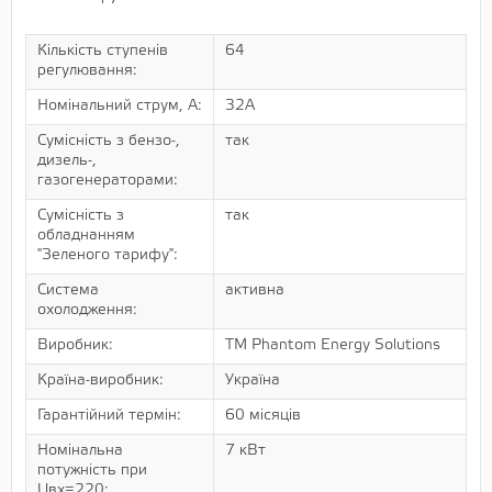
Кількість ступенів
64
регулювання:
Номінальний струм, А:
32А
Сумісність з бензо-,
так
дизель-,
газогенераторами:
Сумісність з
так
обладнанням
"Зеленого тарифу":
Система
активна
охолодження:
Виробник:
ТМ Phantom Energy Solutions
Країна-виробник:
Україна
Гарантійний термін:
60 місяців
Номінальна
7 кВт
потужність при
Uвх=220: