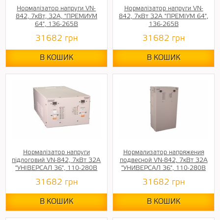
Нормалізатор напруги VN-
Нормалізатор напруги VN-
842, 7кВт, 32А, "ПРЕМИУМ
842, 7кВт 32А "ПРЕМІУМ 64",
64", 136-265В
136-265В
31682
грн
31682
грн
В КОШИК
В КОШИК
Нормалізатор напруги
Нормализатор напряжения
підлоговий VN-842, 7кВт 32А
подвесной VN-842, 7кВт 32А
"УНІВЕРСАЛ 36", 110-280В
"УНИВЕРСАЛ 36", 110-280В
31682
грн
31682
грн
В КОШИК
В КОШИК