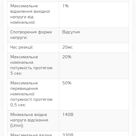
Максимальне
1%
відхилення вихідної
напруги від
номінальної:
Спотворення форми
Відсутня
напруги:
Час реакції:
20мс
Максимальна
20%
номінальна
потужність протягом
5 сек:
Максимальне
50%
перевищення
номінальної
потужності протягом
0,5 сек:
Мінімальна вхідна
140В
напруга відсікання
(Umin):
Максимальна вхідна
330В