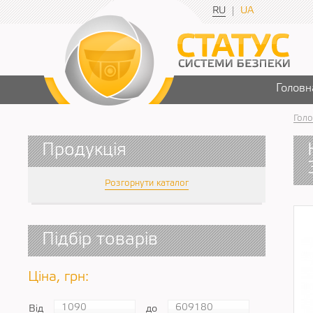
RU
UA
Головн
Голо
Продукція
Розгорнути каталог
Підбір товарів
Ціна, грн:
Від
до