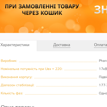
Характеристики
Доставка
Оплат
Виробник:
Phan
............................................................................................
Номінальна потужність при Uвх = 220:
17кВ
............................................
Виконання корпусу:
Підв
............................................................................
Діапазон стабілізації:
177-
..........................................................................
Кількість фаз:
Одно
......................................................................................