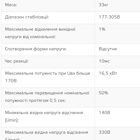
Маса:
33кг
Діапазон стабілізації:
177-305В
Максимальне відхилення вихідної
1%
напруги від номінальної:
Спотворення форми напруги:
Відсутня
Час реакції:
10мс
Максимальна потужність при Uвх більше
16,5 кВт
170В:
Максимальне перевищення номінальної
50%
потужності протягом 0,5 сек:
Мінімальна вхідна напруга відсічення
140В
(Umin):
Максимальна вхідна напруга відсікання
330В