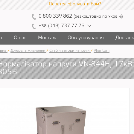
Перетелефонувати Вам?
0
800
339
862
(
безкоштовно
по Україні
)
(
04
8)
7
37
-7
7-7
6
+38
а
О нас
Монтаж
Обслуговування
Достав
вна
/
Джерела живлення
/
Стабілізатори напруги
/
Phantom
Нормалізатор напруги VN-844H, 17кВ
305В