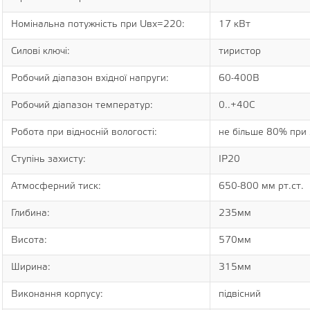
Номінальна потужність при Uвх=220:
17 кВт
Силові ключі:
тиристор
Робочий діапазон вхідної напруги:
60-400В
Робочий діапазон температур:
0..+40С
Робота при відносній вологості:
не більше 80% при
Ступінь захисту:
IP20
Атмосферний тиск:
650-800 мм рт.ст.
Глибина:
235мм
Висота:
570мм
Ширина:
315мм
Виконання корпусу:
підвісний