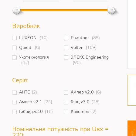
Виробник
LUXEON
(10)
Phantom
(85)
Quant
(6)
Volter
(169)
Укртехнология
ЭЛЕКС Engineering
(42)
(90)
Серія:
АНТС
(2)
Ампер v2.0
(6)
Ампер v2.1
(24)
Герц v3.0
(28)
Гибрид v2.0
(10)
КилоГерц
(2)
Номінальна потужність при Uвх =
220: