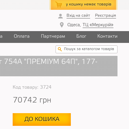
у кошику
немає товарів
Вхід на сайт
Реєстрація
Одеса,
ТЦ «Меркурій»
ка
Оплата
Партнерам
Блог
Контакти
т 754А "ПРЕМІУМ 64П", 177-
Код товару:
3724
70742
грн
ДО КОШИКА