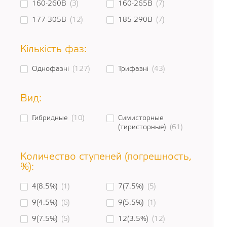
160-260В
(3)
160-265В
(7)
177-305В
(12)
185-290В
(7)
Кількість фаз:
Однофазні
(127)
Трифазні
(43)
Вид:
Гибридные
(10)
Симисторные
(тиристорные)
(61)
Количество ступеней (погрешность,
%):
4(8.5%)
(1)
7(7.5%)
(5)
9(4.5%)
(6)
9(5.5%)
(1)
9(7.5%)
(5)
12(3.5%)
(12)