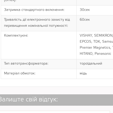
(Umax):
Затримка стандартного включення:
30сек
Тривалість дії електронного захисту від
60сек
перевищення номінальної потужності:
Комплектуючі:
VISHAY, SEMIKRON, I
EPCOS, TDK, Samsun
Premier Magnetics, 
HITANO, Panasonic
Тип автотрансформатора:
тороїдальний
Матеріал обмоток:
мідь
Залиште свій відгук: