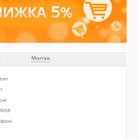
а
Монтаж
tom
................................................................................................................
т
................................................................................................................
існа
................................................................................................................
305В
................................................................................................................
фазні
................................................................................................................