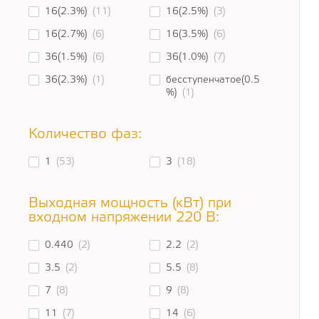
16(2.3%)
(11)
16(2.5%)
(3)
16(2.7%)
(6)
16(3.5%)
(6)
36(1.5%)
(6)
36(1.0%)
(7)
36(2.3%)
(1)
бесступенчатое(0.5
%)
(1)
Количество фаз:
1
(53)
3
(18)
Выходная мощность (кВт) при
входном напряжении 220 В:
0.440
(2)
2.2
(2)
3.5
(2)
5.5
(8)
7
(8)
9
(8)
11
(7)
14
(6)