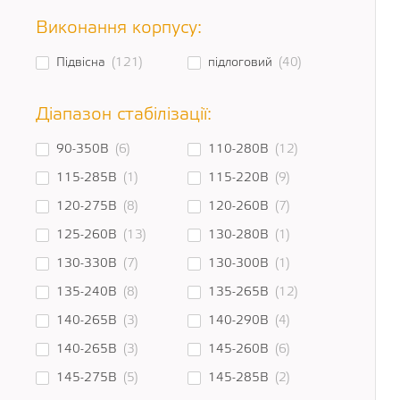
Виконання корпусу:
Підвісна
(121)
підлоговий
(40)
Діапазон стабілізації:
90-350В
(6)
110-280В
(12)
115-285В
(1)
115-220В
(9)
120-275В
(8)
120-260В
(7)
125-260В
(13)
130-280В
(1)
130-330В
(7)
130-300В
(1)
135-240В
(8)
135-265В
(12)
140-265В
(3)
140-290В
(4)
140-265В
(3)
145-260В
(6)
145-275В
(5)
145-285В
(2)