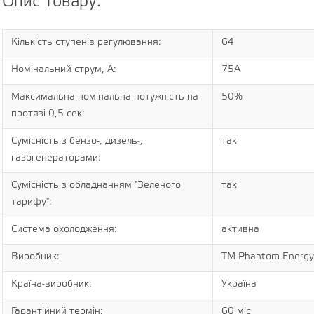
Опис товару:
Кількість ступенів регулювання:
64
Номінальний струм, А:
75А
Максимальна номінальна потужність на
50%
протязі 0,5 сек:
Сумісність з бензо-, дизель-,
так
газогенераторами:
Сумісність з обладнанням "Зеленого
так
тарифу":
Система охолодження:
активна
Виробник:
ТМ Phantom Energy 
Країна-виробник:
Україна
Гарантійний термін:
60 міс