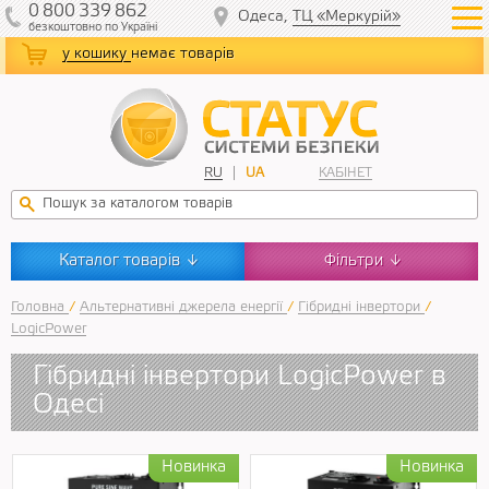
0
800
339
862
Одеса,
ТЦ «Меркурій»
безкоштовно
по Україні
у кошику
немає товарів
RU
UA
КАБІНЕТ
Каталог товарів
Фільтри
↓
↓
Головна
/
Альтернативні джерела енергії
/
Гібридні інвертори
/
LogicPower
Гібридні інвертори LogicPower в
Одесі