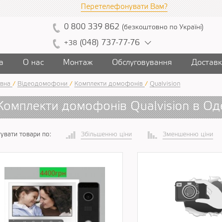
Перетелефонувати Вам?
0
800
339
862
(
безкоштовно
по Україні
)
(
04
8)
7
37
-7
7-7
6
+38
а
О нас
Монтаж
Обслуговування
Достав
вна
/
Відеодомофони
/
Комплекти домофонів
/
Qualvision
Комплекти домофонів Qualvision в Од
увати товари по:
Збільшенню ціни
Зменшенню ціни