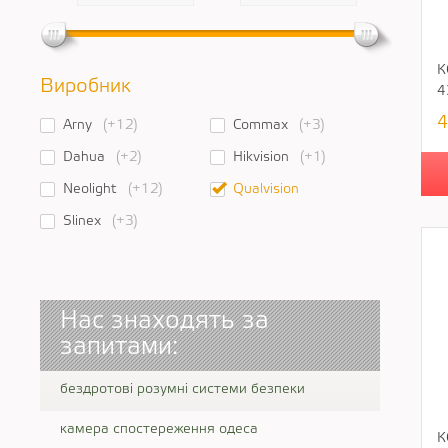
К
Виробник
4
4
Arny
(+12)
Commax
(+3)
Dahua
(+2)
Hikvision
(+1)
Neolight
(+12)
Qualvision
Slinex
(+3)
Нас знаходять за
запитами:
бездротові розумні системи безпеки
камера спостереження одеса
К