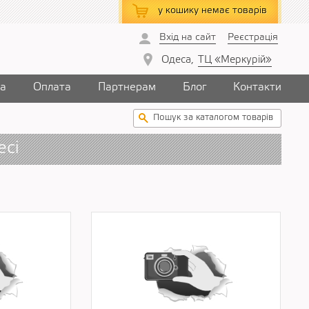
у кошику
немає товарів
Вхід на сайт
Реєстрація
Одеса,
ТЦ «Меркурій»
ка
Оплата
Партнерам
Блог
Контакти
есі