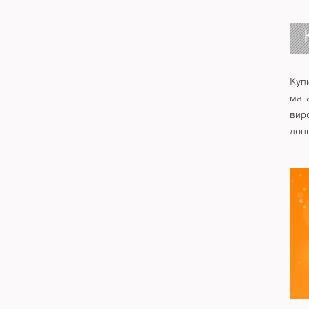
Куп
маг
виро
доп