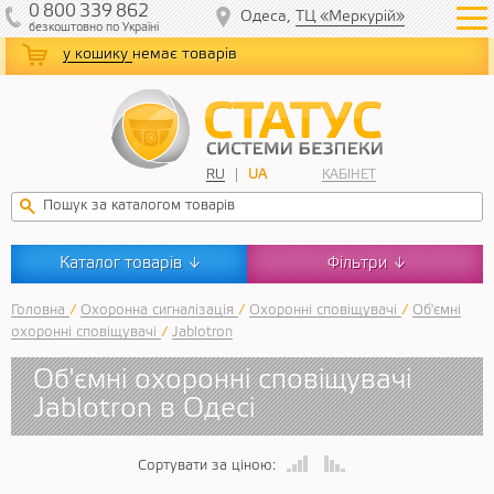
0
800
339
862
Одеса,
ТЦ «Меркурій»
безкоштовно
по Україні
у кошику
немає товарів
RU
UA
КАБІНЕТ
Каталог товарів
Фільтри
↓
↓
Головна
/
Охоронна сигналізація
/
Охоронні сповіщувачі
/
Об'ємні
охоронні сповіщувачі
/
Jablotron
Об'ємні охоронні сповіщувачі
Jablotron в Одесі
Сортувати за ціною: