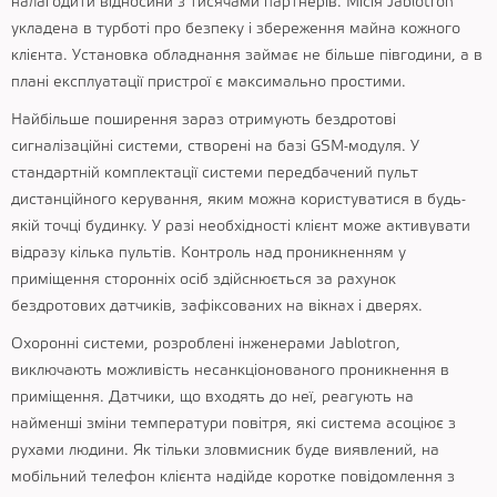
налагодити відносини з тисячами партнерів. Місія Jablotron
укладена в турботі про безпеку і збереження майна кожного
клієнта. Установка обладнання займає не більше півгодини, а в
плані експлуатації пристрої є максимально простими.
Найбільше поширення зараз отримують бездротові
сигналізаційні системи, створені на базі GSM-модуля. У
стандартній комплектації системи передбачений пульт
дистанційного керування, яким можна користуватися в будь-
якій точці будинку. У разі необхідності клієнт може активувати
відразу кілька пультів. Контроль над проникненням у
приміщення сторонніх осіб здійснюється за рахунок
бездротових датчиків, зафіксованих на вікнах і дверях.
Охоронні системи, розроблені інженерами Jablotron,
виключають можливість несанкціонованого проникнення в
приміщення. Датчики, що входять до неї, реагують на
найменші зміни температури повітря, які система асоціює з
рухами людини. Як тільки зловмисник буде виявлений, на
мобільний телефон клієнта надійде коротке повідомлення з