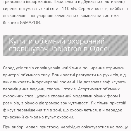
тривожною інформацією. Паралельно відбувається активізація
сирени, потужність якої сягає 110 дБ. Серед аналогів, найбільш
досконалою і популярною залишається компактна система
безпеки GSMAZOR.
Купити об'ємний охоронний
сповіщувач Jablotron в Одесі
Серед усіх типів сповіщувачів найбільше поширення отримали
пристрої об'ємного типу. Вони здатні реагувати на рухи тіл, від
яких виходять інфрачервоні промені. Це дозволяє зафіксувати
переміщення людини, тварин і птахів. Асортимент об'ємних
охоронних сповіщувачів сповнений моделями різних форм і
розмірів, з різною діаграмою зон чутливості. Як тільки пристрій
фіксує переміщення тіл в зоні, що охороняється, він передає
тривожний сигнал на пульт охорони.
При виборі моделі пристрою, необхідно орієнтуватися на площу