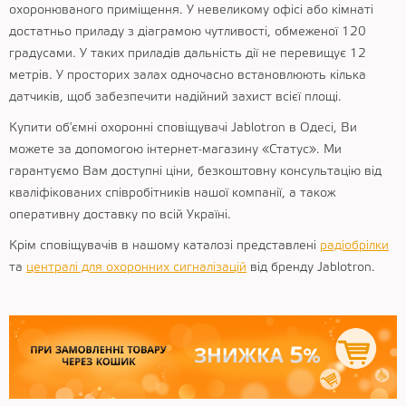
охоронюваного приміщення. У невеликому офісі або кімнаті
достатньо приладу з діаграмою чутливості, обмеженої 120
градусами. У таких приладів дальність дії не перевищує 12
метрів. У просторих залах одночасно встановлюють кілька
датчиків, щоб забезпечити надійний захист всієї площі.
Купити об'ємні охоронні сповіщувачі Jablotron в Одесі, Ви
можете за допомогою інтернет-магазину «Статус». Ми
гарантуємо Вам доступні ціни, безкоштовну консультацію від
кваліфікованих співробітників нашої компанії, а також
оперативну доставку по всій Україні.
Крім сповіщувачів в нашому каталозі представлені
радіобрілки
та
централі для охоронних сигналізацій
від бренду Jablotron.