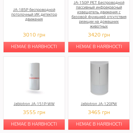
JA-150P PET Беспроводной
пассивный инфракрасный
JA-185P беспроводной
извещатель движения с
потолочный ИК детектор
базовой функцией отсутствия
движения
реакции на домашних
животных
3010
грн
3420
грн
НЕМАЄ В НАЯВНОСТІ
НЕМАЄ В НАЯВНОСТІ
Jablotron JA-151P-WW
Jablotron JA-120PW
3555
грн
3465
грн
НЕМАЄ В НАЯВНОСТІ
НЕМАЄ В НАЯВНОСТІ