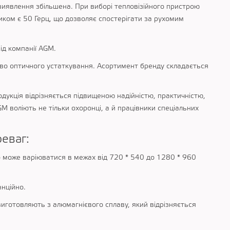
 виявлення збільшена. При виборі тепловізійного пристрою
иком є 50 Герц, що дозволяє спостерігати за рухомим
ід компанії AGM.
цтво оптичного устаткування. Асортимент бренду складається
одукція відрізняється підвищеною надійністю, практичністю,
GM воліють не тільки охоронці, а й працівники спеціальних
еваг:
о може варіюватися в межах від 720 * 540 до 1280 * 960
нційно.
иготовляють з алюмагнієвого сплаву, який відрізняється