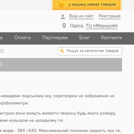
у кошику
немає товарів
Вхід на сайт
Реєстрація
Одеса,
ТЦ «Меркурій»
ка
Оплата
Партнерам
Блог
Контакти
GM
і
, невидиме людському оку, перетворює на зображення на
ікроболометра.
истрою вони можуть виявити тварину будь-якого розміру,
равим кольором на холодному тлі.
х видів - 384 і 640. Максимальний показник свідчить про те,