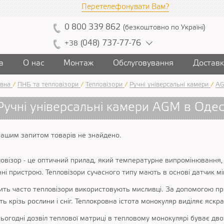
Перетелефонувати Вам?
0
800
339
862
(
безкоштовно
по Україні
)
(
04
8)
7
37
-7
7-7
6
+38
а
О нас
Монтаж
Обслуговування
Достав
вна
/
ПНБ та тепловізори
/
Тепловізори
/
Ручні універсальні камери
/
A
Ручні універсальні камери AGM в Одес
вашим запитом товарів не знайдено.
ловізор - це оптичний прилад, який температурне випромінювання
ані пристрою. Тепловізори сучасного типу мають в основі датчик м
ить часто тепловізори використовують мисливці. За допомогою пр
ть крізь рослини і сніг. Теплокровна істота монокуляр виділяє яск
ьогодні дозвіл теплової матриці в тепловому монокулярі буває дво