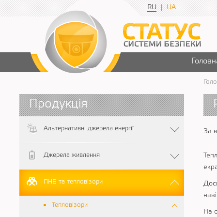
RU
UA
Головн
Голо
Продукція
Альтернативні джерела енергії
За 
Джерела живлення
Теп
екр
ПНБ та тепловізори
Дос
наві
Тепловізори
На с