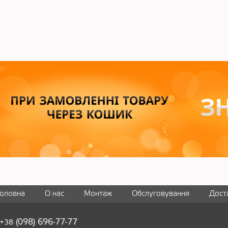
Головна
О нас
Монтаж
Обслуговування
Дост
(
09
8)
6
96
-
7
7-
77
+38