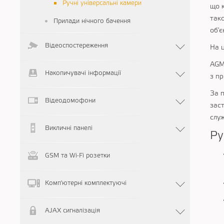
Ручні універсальні камери
що 
так
Прилади нічного бачення
об'є
Відеоспостереження
На ц
AGM
Накопичувачі інформації
з пр
За п
Відеодомофони
заст
служ
Викличні панелі
Ру
GSM та Wi-Fi розетки
Комп'ютерні комплектуючі
AJAX сигналізація