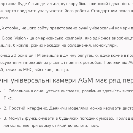
картинка буде більш детальна, кут зору більш широкий і дальність
ож варто приділити увагу частоті його роботи. Стандартним показн
ктом.
ій сторінці нашого сайту представлено ручні універсальні камери в
 Global Vision - це американська компанія, яка здійснює виробни
ицілів, біноклів, різних насадок на обладнання, монокуляри.
онад 20 років ця ТМ знайшла відмінну репутацію, адже кожна її пр
осуванням інноваційних рішень і новітніх розробок. Прилади від A
б, таких як МНС, військові, поліція.
чні універсальні камери AGM має ряд пер
1. Обладнання оснащується дисплеєм, роздільна здатність яког
Пікс.
2. Простий інтерфейс. Деякими моделями можна керувати диста
3. Можуть функціонувати в будь-яких погодних умовах. Прилад в
легкістю, але при цьому стійкий до вологи, пилу.