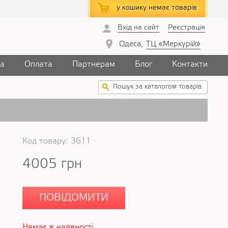
у кошику
немає товарів
Вхід на сайт
Реєстрація
Одеса,
ТЦ «Меркурій»
ка
Оплата
Партнерам
Блог
Контакти
Код товару:
3611
4005
грн
ПОВІДОМИТИ
Немає в наявності