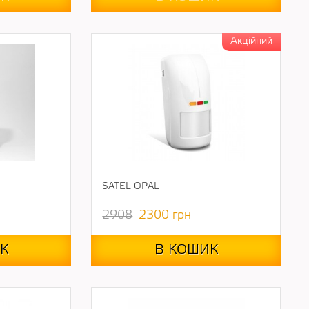
SATEL OPAL
2908
2300
грн
К
В КОШИК