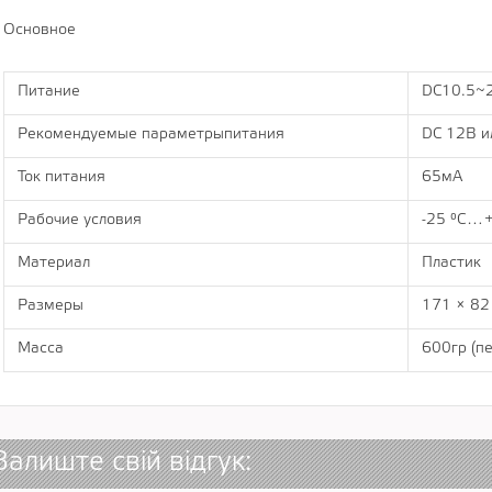
Основное
Питание
DC10.5~
Рекомендуемые параметрыпитания
DC 12В и
Ток питания
65мА
Рабочие условия
-25 °C…+
Материал
Пластик
Размеры
171 × 82
Масса
600гр (п
Залиште свій відгук: