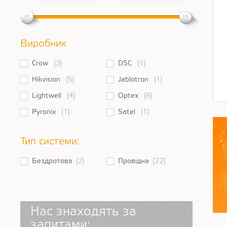
Виробник
Crow
(3)
DSC
(1)
Hikvision
(5)
Jablotron
(1)
Lightwell
(4)
Optex
(6)
Pyronix
(1)
Satel
(1)
Тип системи:
Бездротова
(2)
Провідна
(22)
Нас знаходять за
запитами: