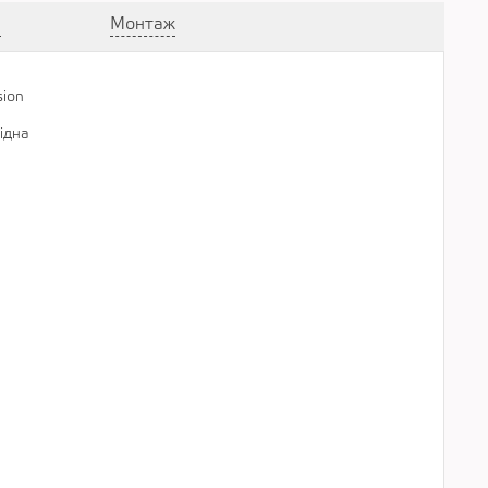
а
Монтаж
sion
................................................................................................................
ідна
................................................................................................................