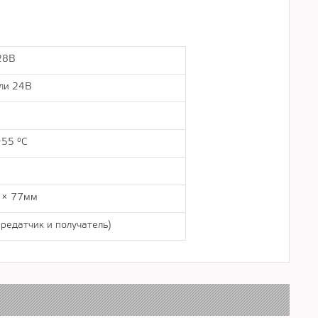
28В
ли 24В
55 °C
 × 77мм
ередатчик и получатель)