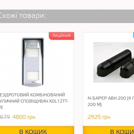
Схожі товари:
ЕЗДРОТОВИЙ КОМБІНОВАНИЙ
ІЧ БАР'ЄР АВН-200 (4
УЛИЧНИЙ СПОВІЩУВАЧ XDL12TT-
200 М)
E
679
4800
грн
2925
грн
В КОШИК
В КОШИ