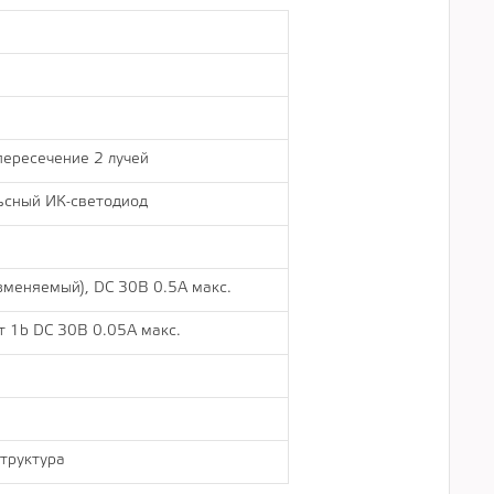
ересечение 2 лучей
ьсный ИК-светодиод
меняемый), DC 30В 0.5A макс.
т 1b DC 30В 0.05A макс.
труктура