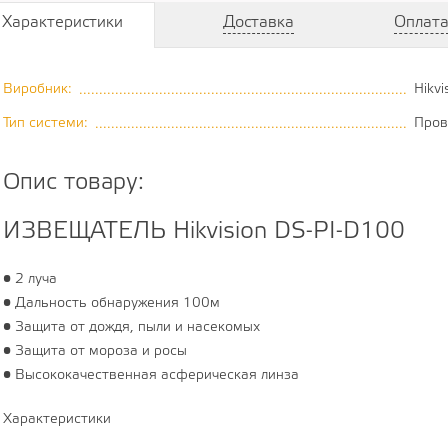
Характеристики
Доставка
Оплат
Виробник:
Hikvi
............................................................................................
Тип системи:
Пров
........................................................................................
Опис товару:
ИЗВЕЩАТЕЛЬ Hikvision DS-PI-D100
• 2 луча
• Дальность обнаружения 100м
• Защита от дождя, пыли и насекомых
• Защита от мороза и росы
• Высококачественная асферическая линза
Характеристики