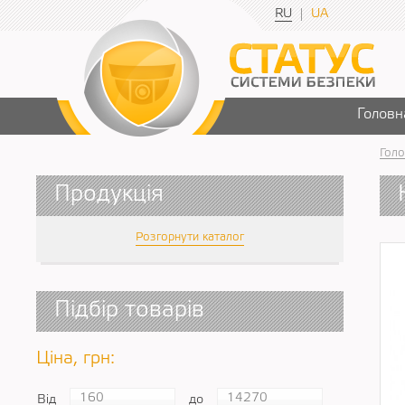
RU
UA
Головн
Голо
Продукція
Розгорнути каталог
Підбір товарів
Ціна, грн:
Від
до