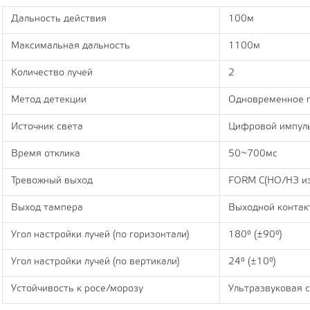
Дальность действия
100м
Максимальная дальность
1100м
Количество лучей
2
Метод детекции
Одновременное п
Источник света
Цифровой импул
Время отклика
50~700мс
Тревожный выход
FORM C(НО/НЗ из
Выход тампера
Выходной контак
Угол настройки лучей (по горизонтали)
180° (±90°)
Угол настройки лучей (по вертикали)
24° (±10°)
Устойчивость к росе/морозу
Ультразвуковая с