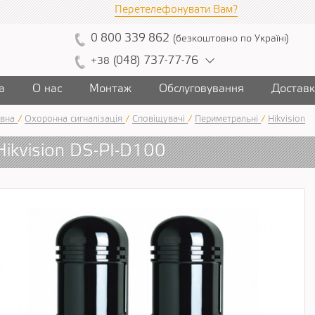
Перетелефонувати Вам?
0
800
339
862
(
безкоштовно
по Україні
)
(
04
8)
7
37
-7
7-7
6
+38
а
О нас
Монтаж
Обслуговування
Достав
вна
/
Охоронна сигналізація
/
Сповіщувачі
/
Периметральні
/
Hikvision
Hikvision DS-PI-D100