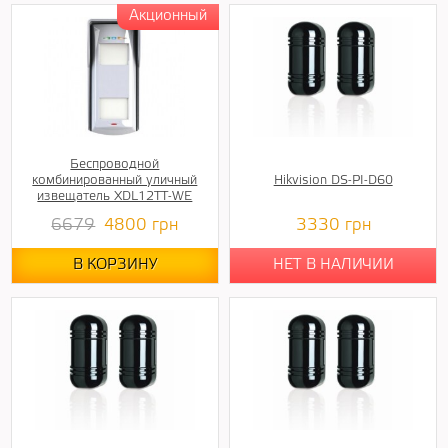
Беспроводной
комбинированный уличный
Hikvision DS-PI-D60
извещатель XDL12TT-WE
6679
4800
грн
3330
грн
В КОРЗИНУ
НЕТ В НАЛИЧИИ