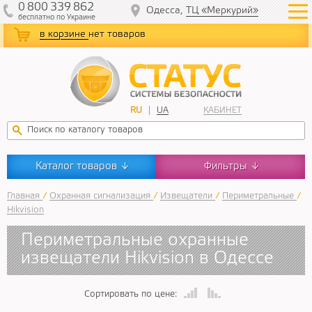
0
800
339
862
Одесса,
ТЦ «Меркурий»
бесплатно
по Украине
в корзине
нет товаров
RU
UA
КАБИНЕТ
Каталог товаров
Фильтры
↓
↓
Главная
/
Охранная сигнализация
/
Извещатели
/
Периметральные
/
Hikvision
Периметральные охранные
извещатели Hikvision в Одессе
Сортировать по цене: