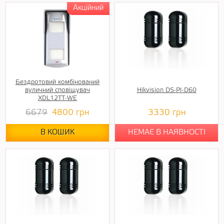
Бездротовий комбінований
вуличний сповіщувач
Hikvision DS-PI-D60
XDL12TT-WE
6679
4800
грн
3330
грн
В КОШИК
НЕМАЄ В НАЯВНОСТІ