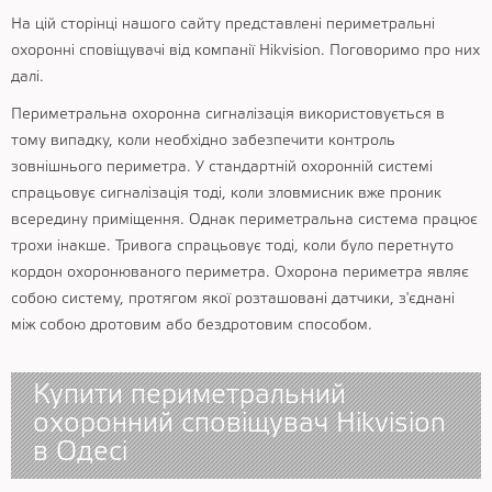
На цій сторінці нашого сайту представлені периметральні
охоронні сповіщувачі від компанії Hikvision. Поговоримо про них
далі.
Периметральна охоронна сигналізація використовується в
тому випадку, коли необхідно забезпечити контроль
зовнішнього периметра. У стандартній охоронній системі
спрацьовує сигналізація тоді, коли зловмисник вже проник
всередину приміщення. Однак периметральна система працює
трохи інакше. Тривога спрацьовує тоді, коли було перетнуто
кордон охоронюваного периметра. Охорона периметра являє
собою систему, протягом якої розташовані датчики, з'єднані
між собою дротовим або бездротовим способом.
Купити периметральний
охоронний сповіщувач Hikvision
в Одесі