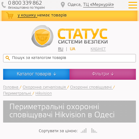
0
800
339
862
Одеса,
ТЦ «Меркурій»
безкоштовно
по Україні
у кошику
немає товарів
RU
UA
КАБІНЕТ
Каталог товарів
Фільтри
↓
↓
Головна
/
Охоронна сигналізація
/
Охоронні сповіщувачі
/
Периметральні
/
Hikvision
Периметральні охоронні
сповіщувачі Hikvision в Одесі
Сортувати за ціною: