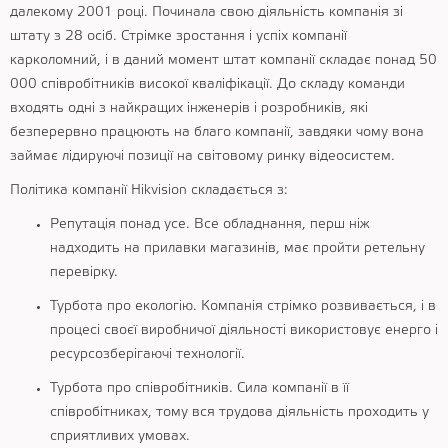
далекому 2001 році. Починала свою діяльність компанія зі
штату з 28 осіб. Стрімке зростання і успіх компанії
карколомний, і в даний момент штат компанії складає понад 50
000 співробітників високої кваліфікації. До складу команди
входять одні з найкращих інженерів і розробників, які
безперервно працюють на благо компанії, завдяки чому вона
займає лідируючі позиції на світовому ринку відеосистем.
Політика компанії Hikvision складається з:
Репутація понад усе. Все обладнання, перш ніж
надходить на прилавки магазинів, має пройти ретельну
перевірку.
Турбота про екологію. Компанія стрімко розвивається, і в
процесі своєї виробничої діяльності використовує енерго і
ресурсозберігаючі технології.
Турбота про співробітників. Сила компанії в її
співробітниках, тому вся трудова діяльність проходить у
сприятливих умовах.