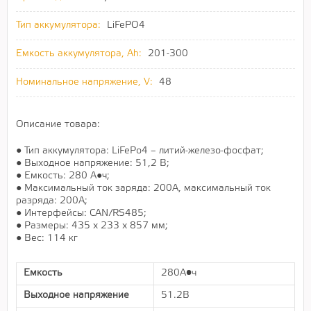
Тип аккумулятора:
LiFePO4
Емкость аккумулятора, Ah:
201-300
Номинальное напряжение, V:
48
Описание товара:
● Тип аккумулятора: LiFePo4 – литий-железо-фосфат;
● Выходное напряжение: 51,2 В;
● Емкость: 280 А●ч;
● Максимальный ток заряда: 200А, максимальный ток
разряда: 200А;
● Интерфейсы: CAN/RS485;
● Размеры: 435 х 233 х 857 мм;
● Вес: 114 кг
Емкость
280А•ч
Выходное напряжение
51.2В