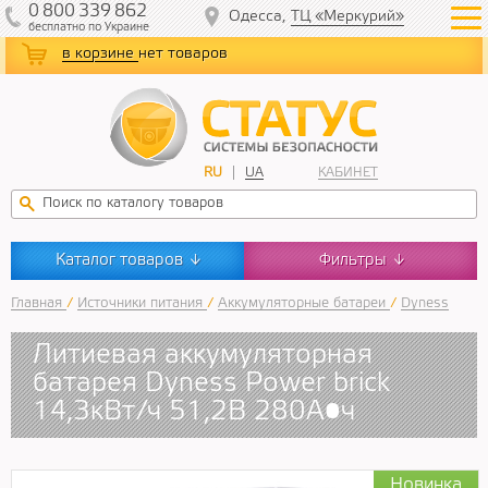
0
800
339
862
Одесса,
ТЦ «Меркурий»
бесплатно
по Украине
в корзине
нет товаров
RU
UA
КАБИНЕТ
Каталог товаров
Фильтры
↓
↓
Главная
/
Источники питания
/
Аккумуляторные батареи
/
Dyness
Литиевая аккумуляторная
батарея Dyness Power brick
14,3кВт/ч 51,2В 280А•ч