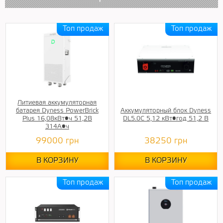
Литиевая аккумуляторная
батарея Dyness PowerBrick
Аккумуляторный блок Dyness
Plus 16,08кВт•ч 51,2В
DL5.0C 5,12 кВт•год 51,2 В
314А•ч
99000
грн
38250
грн
В КОРЗИНУ
В КОРЗИНУ