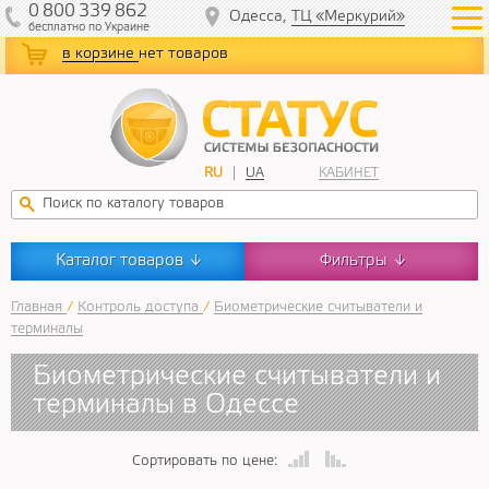
0
800
339
862
Одесса,
ТЦ «Меркурий»
бесплатно
по Украине
в корзине
нет товаров
RU
UA
КАБИНЕТ
Каталог товаров
Фильтры
↓
↓
Главная
/
Контроль доступа
/
Биометрические считыватели и
терминалы
Биометрические считыватели и
терминалы в Одессе
Сортировать по цене: