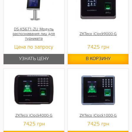
DS-K5671-ZU Модуль
распознавания лиц для
ZКTeco iClock9000-G
турникета
Цена по запросу
7425
грн
УЗНАТЬ ЦЕНУ
В КОРЗИНУ
ZКTeco iClock4000-G
ZКTeco iClock1000-G
7425
грн
7425
грн