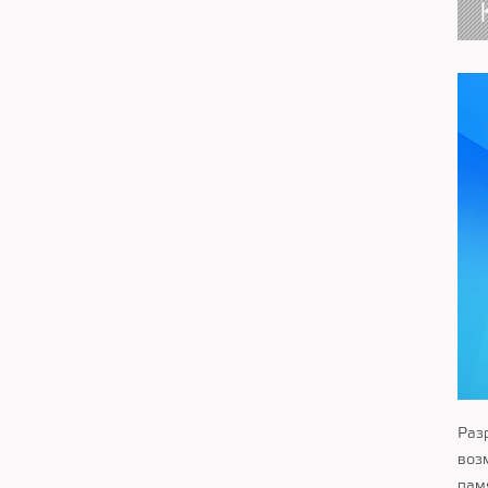
Раз
воз
пам