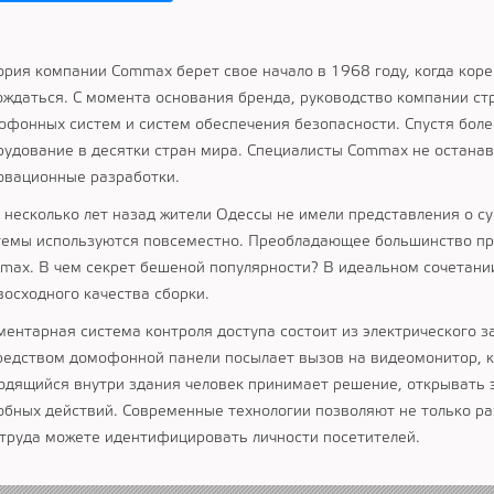
ория компании Сommax берет свое начало в 1968 году, когда кор
ождаться. С момента основания бренда, руководство компании ст
офонных систем и систем обеспечения безопасности. Спустя боле
рудование в десятки стран мира. Специалисты Сommax не остана
овационные разработки.
 несколько лет назад жители Одессы не имели представления о 
темы используются повсеместно. Преобладающее большинство про
max. В чем секрет бешеной популярности? В идеальном сочетани
восходного качества сборки.
ментарная система контроля доступа состоит из электрического 
редством домофонной панели посылает вызов на видеомонитор, к
одящийся внутри здания человек принимает решение, открывать э
обных действий. Современные технологии позволяют не только раз
 труда можете идентифицировать личности посетителей.