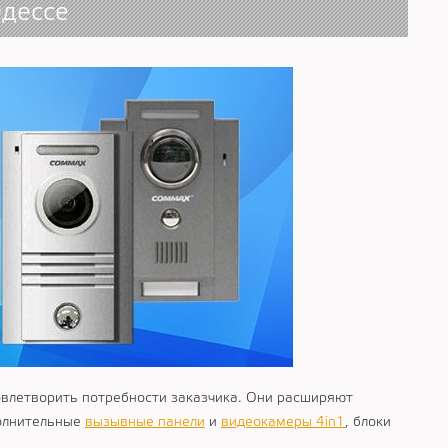
дессе
овлетворить потребности заказчика. Они расширяют
полнительные
вызывные панели
и
видеокамеры 4in1
, блоки