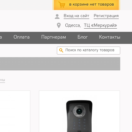
в корзине
нет товаров
Вход на сайт
Регистрация
Одесса,
ТЦ «Меркурий»
а
Оплата
Партнерам
Блог
Контакты
ены