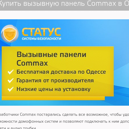
Купить вызывную панель Сommax в О
работчики Сommax постарались сделать все возможное, чтобы уд
можности домофонных систем и позволяют подключать к ним до
яти и аудио трубки.