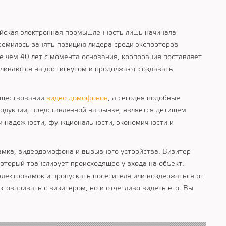
ейская электронная промышленность лишь начинала
ремилось занять позицию лидера среди экспортеров
е чем 40 лет с момента основания, корпорация поставляет
вливаются на достигнутом и продолжают создавать
существовании
видео домофонов
, а сегодня подобные
дукции, представленной на рынке, является детищем
и надежности, функциональности, экономичности и
замка, видеодомофона и вызывного устройства. Визитер
оторый транслирует происходящее у входа на объект.
лектрозамок и пропускать посетителя или воздержаться от
говаривать с визитером, но и отчетливо видеть его. Вы