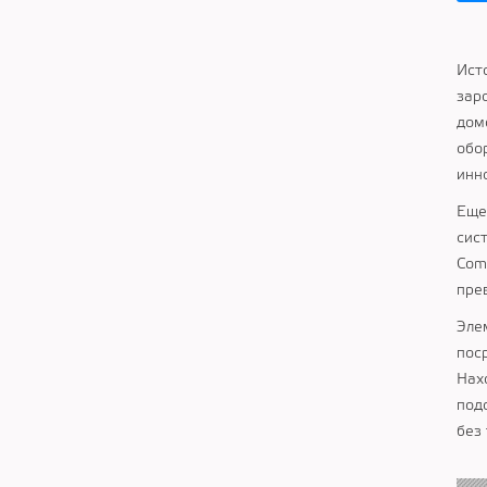
Ист
зар
дом
обо
инн
Еще
сис
Сom
пре
Эле
пос
Нах
под
без