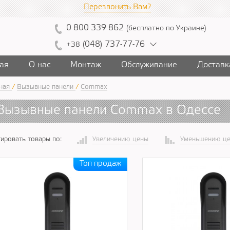
Перезвонить Вам?
0
800
339
862
(
бесплатно
по Украине
)
(
04
8)
7
37
-7
7-7
6
+38
ая
О нас
Монтаж
Обслуживание
Доставк
ная
/
Вызывные панели
/
Сommax
Вызывные панели Сommax в Одессе
ировать товары по:
Увеличению цены
Уменьшению ц