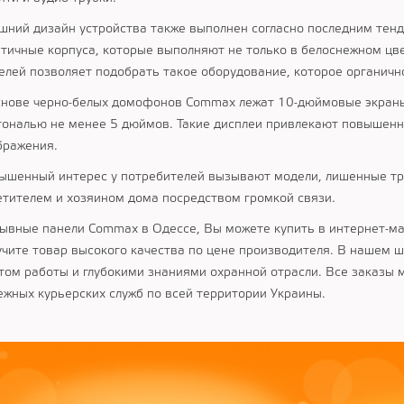
шний дизайн устройства также выполнен согласно последним те
етичные корпуса, которые выполняют не только в белоснежном цв
елей позволяет подобрать такое оборудование, которое органичн
снове черно-белых домофонов Сommax лежат 10-дюймовые экраны.
гональю не менее 5 дюймов. Такие дисплеи привлекают повышен
бражения.
ышенный интерес у потребителей вызывают модели, лишенные тр
етителем и хозяином дома посредством громкой связи.
ывные панели Сommax в Одессе, Вы можете купить в интернет-маг
учите товар высокого качества по цене производителя. В нашем
том работы и глубокими знаниями охранной отрасли. Все заказы
ежных курьерских служб по всей территории Украины.