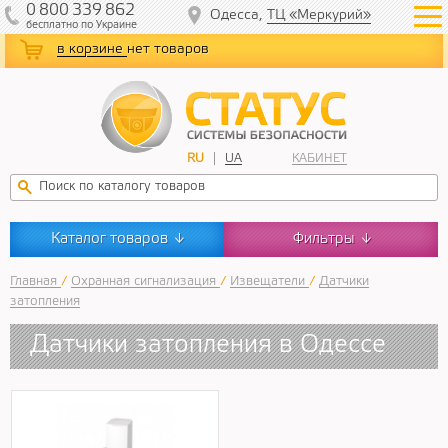
0
800
339
862
Одесса,
ТЦ «Меркурий»
бесплатно
по Украине
в корзине
нет товаров
RU
UA
КАБИНЕТ
Каталог товаров
Фильтры
↓
↓
Главная
/
Охранная сигнализация
/
Извещатели
/
Датчики
затопления
Датчики затопления в Одессе