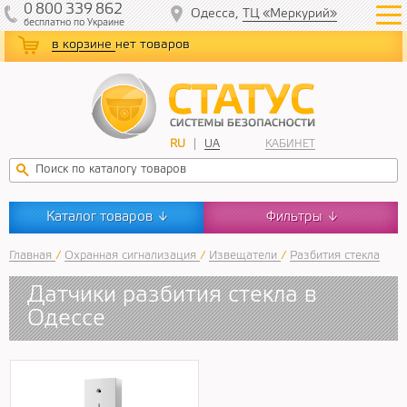
0
800
339
862
Одесса,
ТЦ «Меркурий»
бесплатно
по Украине
в корзине
нет товаров
RU
UA
КАБИНЕТ
Каталог товаров
Фильтры
↓
↓
Главная
/
Охранная сигнализация
/
Извещатели
/
Разбития стекла
Датчики разбития стекла в
Одессе