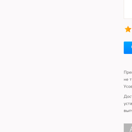
Пре
не 
Усо
Дос
уст
вып