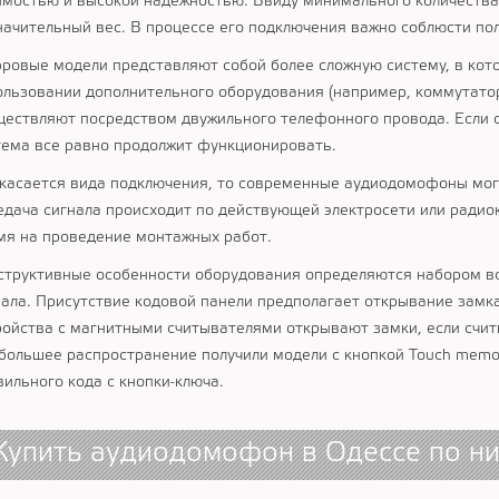
имостью и высокой надежностью. Ввиду минимального количества
начительный вес. В процессе его подключения важно соблюсти по
ровые модели представляют собой более сложную систему, в кот
ользовании дополнительного оборудования (например, коммутато
ществляют посредством двужильного телефонного провода. Если 
тема все равно продолжит функционировать.
 касается вида подключения, то современные аудиодомофоны мог
едача сигнала происходит по действующей электросети или радио
мя на проведение монтажных работ.
структивные особенности оборудования определяются набором вс
нала. Присутствие кодовой панели предполагает открывание замк
ройства с магнитными считывателями открывают замки, если счит
большее распространение получили модели с кнопкой Touch memo
вильного кода с кнопки-ключа.
Купить аудиодомофон в Одессе по ни