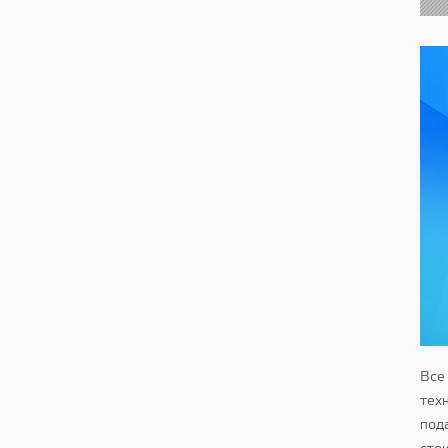
Все
тех
под