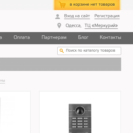
в корзине
нет товаров
Вход на сайт
Регистрация
Одесса,
ТЦ «Меркурий»
а
Оплата
Партнерам
Блог
Контакты
ены