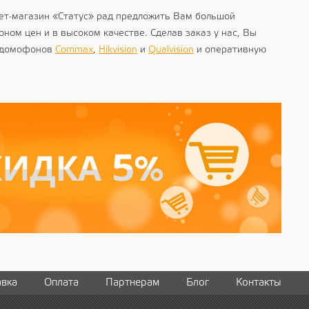
ет-магазин «Статус» рад предложить Вам большой
ном цен и в высоком качестве. Сделав заказ у нас, Вы
й домофонов
Commax
,
Hikvision
и
Qualvision
и оперативную
авка
Оплата
Партнерам
Блог
Контакты