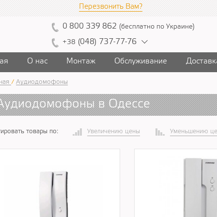
Перезвонить Вам?
0
800
339
862
(
бесплатно
по Украине
)
(
04
8)
7
37
-7
7-7
6
+38
ая
О нас
Монтаж
Обслуживание
Доставк
ная
/
Аудиодомофоны
Аудиодомофоны в Одессе
ировать товары по:
Увеличению цены
Уменьшению ц