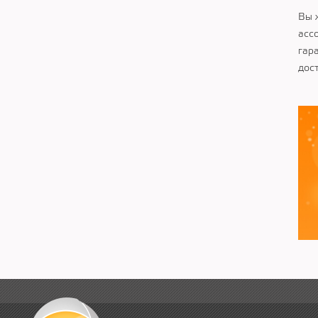
Вы 
асс
гар
дос