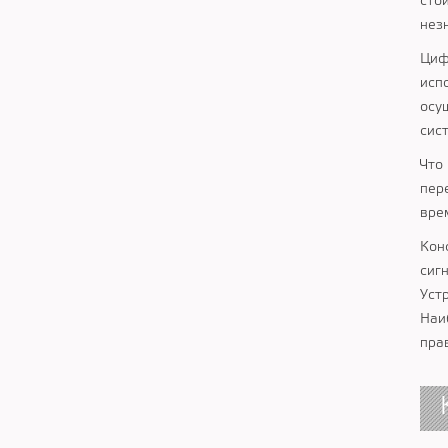
сто
нез
Циф
исп
осу
сис
Что
пер
вре
Кон
сиг
Уст
Наи
пра