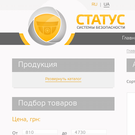
RU
UA
Главн
Глав
Продукция
Развернуть каталог
Сорт
Подбор товаров
Цена, грн:
От
до