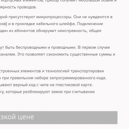
 корпусных элементов, прибор получает небольшой объем и
лярность проводов.
орой присутствуют микропроцессоры. Они не нуждаются в
ров) и в прокладке кабельного шлейфа. Подключение
один из абонентов обнаружит неисправность, общая
ут быть беспроводными и проводными. В первом случае
каналам. Это позволяет сэкономить существенные суммы и
троенных элементов и технологией транспортировки
а при правильном наборе запрограммированного кода.
ывают верный код с чипа на пластиковой карте.
ry, которые разблокируют замок при считывании
зкой цене