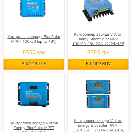
Контроллер заряда Victron
Контроллер заряда BlueSolar
Energy SmartSolar MPPT
MPPT 100/20 (up to 48V)
100/20_48V 20A 12/24/48В
8550
грн
9985
грн
В КОРЗИНУ
В КОРЗИНУ
Контроллер заряда Victron
Контроллер заряда Victron
Energy BlueSolar PWM-
Energy BlueSolar MPPT
LCD&USB 12/24V-20A (20A,