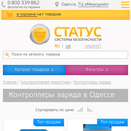
0
800
339
862
Одесса,
ТЦ «Меркурий»
бесплатно
по Украине
в корзине
нет товаров
RU
UA
КАБИНЕТ
Каталог товаров
Фильтры
↓
↓
Главная
/
Альтернативная энергетика
/
Контроллеры заряда
Контроллеры заряда в Одессе
Сортировать по цене: