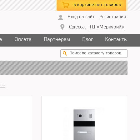
в корзине
нет товаров
Вход на сайт
Регистрация
Одесса,
ТЦ «Меркурий»
а
Оплата
Партнерам
Блог
Контакты
ены