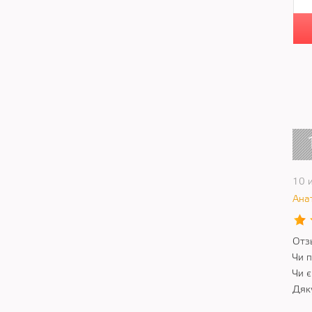
10 
Ана
Отз
Чи 
Чи є
Дяк