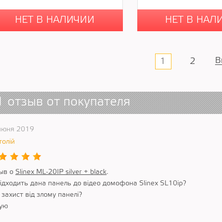
НЕТ В НАЛИЧИИ
НЕТ В НАЛ
В
1
2
1 отзыв от покупателя
июня 2019
толій
ыв о
Slinex ML-20IP silver + black
.
підходить дана панель до відео домофона Slinex SL10ip?
 захист від злому панелі?
ую