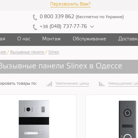
Перезвонить Вам?
0
800
339
862
(
бесплатно
по Украине
)
(
04
8)
7
37
-7
7-7
6
+38
ая
О нас
Монтаж
Обслуживание
Доставк
ная
/
Вызывные панели
/
Slinex
Вызывные панели Slinex в Одессе
ировать товары по:
Увеличению цены
Уменьшению ц