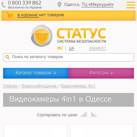
0
800
339
862
Одесса,
ТЦ «Меркурий»
бесплатно
по Украине
в корзине
нет товаров
RU
UA
КАБИНЕТ
Каталог товаров
Фильтры
↓
↓
Главная
/
Видеонаблюдение
/
Видеокамеры 4in1
Видеокамеры 4in1 в Одессе
Сортировать по цене: