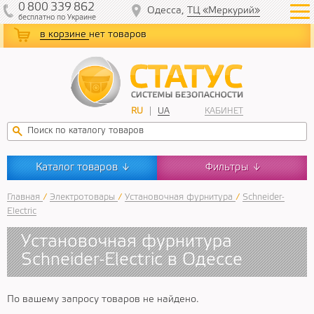
0
800
339
862
Одесса,
ТЦ «Меркурий»
бесплатно
по Украине
в корзине
нет товаров
RU
UA
КАБИНЕТ
Каталог товаров
Фильтры
↓
↓
Главная
/
Электротовары
/
Установочная фурнитура
/
Schneider-
Electric
Установочная фурнитура
Schneider-Electric в Одессе
По вашему запросу товаров не найдено.