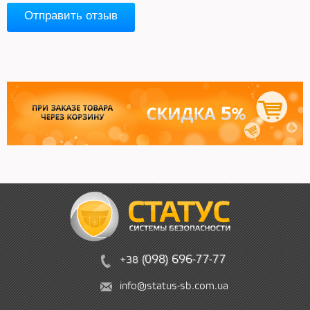
Отправить отзыв
(
09
8)
6
96
-
7
7-
77
+38
info@status-sb.com.ua