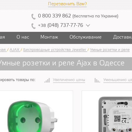
Перезвонить Вам?
0
800
339
862
(
бесплатно
по Украине
)
(
04
8)
7
37
-7
7-7
6
+38
ая
О нас
Монтаж
Обслуживание
Доставк
ная
/
AJAX
/
Беспроводные устройства Jeweller
/
Умные розетки и реле
Умные розетки и реле Ajax в Одессе
ировать товары по:
Увеличению цены
Уменьшению ц