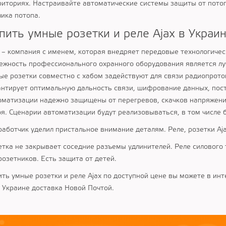
риториях. Настраивайте автоматические системы защиты от потоп
чика потопа.
пить умные розетки и реле Ajax в Украи
x – компания с именем, которая внедряет передовые технологичес
ежность профессионального охранного оборудования является лу
ые розетки совместно с хабом задействуют для связи радиопрот
антирует оптимальную дальность связи, шифрование данных, пост
оматизации надежно защищены от перегревов, скачков напряжени
оя. Сценарии автоматизации будут реализовываться, в том числе б
работчик уделил пристальное внимание деталям. Реле, розетки A
етка не закрывает соседние разъемы удлинителей. Реле силового 
розетников. Есть защита от детей.
ить умные розетки и реле Ajax по доступной цене вы можете в ин
о Украине доставка Новой Почтой.