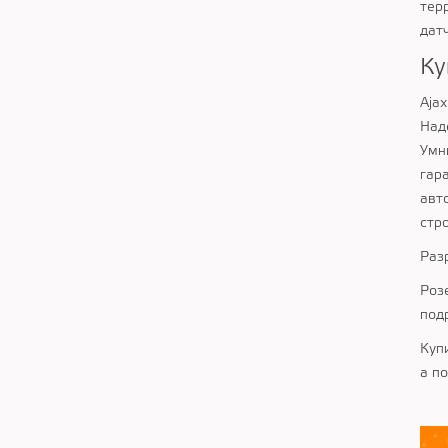
тер
дат
Ку
Aja
Над
Умн
гар
авт
стр
Раз
Роз
под
Куп
а п