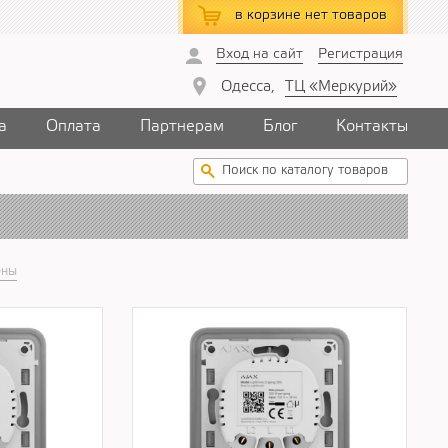
в корзине
нет товаров
Вход на сайт
Регистрация
Одесса,
ТЦ «Меркурий»
а
Оплата
Партнерам
Блог
Контакты
ены