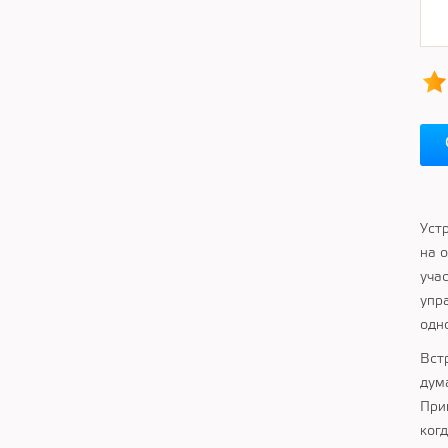
Уст
на 
уча
упр
одн
Вст
дум
При
ког