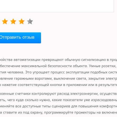
Отправить отзыв
ройства автоматизации превращают обычную сигнализацию в про
обеспечение максимальной безопасности объекта. Умные розетки, 
стия человека. Это упрощает процесс эксплуатации подобных сист
авление гаражными воротами, выключение света, закрытие электр
о нажатие соответствующей кнопки в приложении или в результат
роенные счетчики контролируют расход электроэнергии, осуществ
ать, чего куда сколько нужно, какие показатели уже израсходованы
меняйте все доступные типы сценариев для повышения комфортно
да ставите их под охрану, программируйте прожекторы на включе