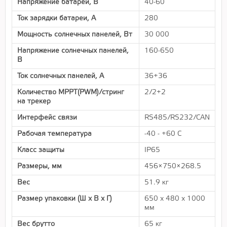
Напряжение батареи, В
40-60
Ток зарядки батареи, А
280
Мощность солнечных панелей, Вт
30 000
Напряжение солнечных панелей,
160-650
В
Ток солнечных панелей, А
36+36
Количество MPPT(PWM)/стринг
2/2+2
на трекер
Интерфейс связи
RS485/RS232/CAN
Рабочая температура
-40 - +60 С
Класс защиты
IP65
Размеры, мм
456×750×268.5
Вес
51.9 кг
Размер упаковки (Ш х В х Г)
650 x 480 x 1000
мм
Вес брутто
65 кг