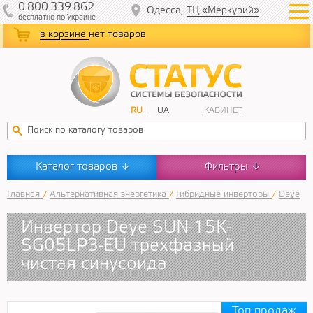
0
800
339
862
Одесса,
ТЦ «Меркурий»
бесплатно
по Украине
в корзине
нет товаров
RU
UA
КАБИНЕТ
Каталог товаров
Фильтры
↓
↓
Главная
/
Альтернативная энергетика
/
Гибридные инверторы
/
Deye
Инвертор Deye SUN-15K-
SG05LP3-EU трехфазный
чистая синусоида