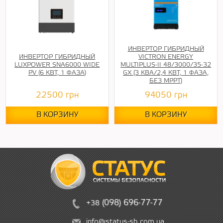
ИНВЕРТОР ГИБРИДНЫЙ
ИНВЕРТОР ГИБРИДНЫЙ
VICTRON ENERGY
LUXPOWER SNA6000 WIDE
MULTIPLUS-II 48/3000/35-32
PV (6 КВТ, 1 ФАЗА)
GX (3 КВА/2,4 КВТ, 1 ФАЗА,
БЕЗ MPPT)
22500
грн
94050
грн
В КОРЗИНУ
В КОРЗИНУ
(
09
8)
6
96
-
7
7-
77
+38
info@status-sb.com.ua