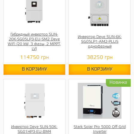
Гибридный инвертор SUN-
Инвертор Deye SUN-6K-
20K-SG05LP3-EU-SM2 Deye
SG05LP1-AM2-PLUS
WiFi (20 kW, 3 фазы, 2 MPPT,
однофазный
LV)
114750
грн
38250
грн
В КОРЗИНУ
В КОРЗИНУ
Инвертор Deye SUN-50K-
Stark Solar Pro 5000 Off-Grid
SG01HP3-EU-BM4
Inverter