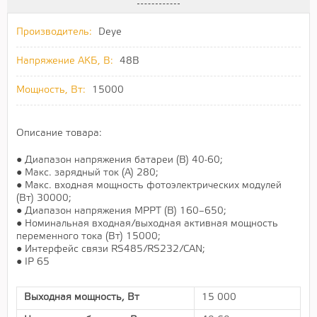
Производитель:
Deye
Напряжение АКБ, В:
48В
Мощность, Вт:
15000
Описание товара:
● Диапазон напряжения батареи (В) 40-60;
● Макс. зарядный ток (А) 280;
● Макс. входная мощность фотоэлектрических модулей
(Вт) 30000;
● Диапазон напряжения MPPT (В) 160–650;
● Номинальная входная/выходная активная мощность
переменного тока (Вт) 15000;
● Интерфейс связи RS485/RS232/CAN;
● IP 65
Выходная мощность, Вт
15 000