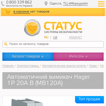
0
800
339
862
Одесса,
ТЦ «Меркурий»
бесплатно
по Украине
в корзине
нет товаров
RU
UA
КАБИНЕТ
Каталог товаров
Фильтры
↓
↓
Главная
/
Электротовары
/
Автоматические выключатели
/
Hager
/
Hag
Автоматичний вимикач Hager
1P 20A B (MB120A)