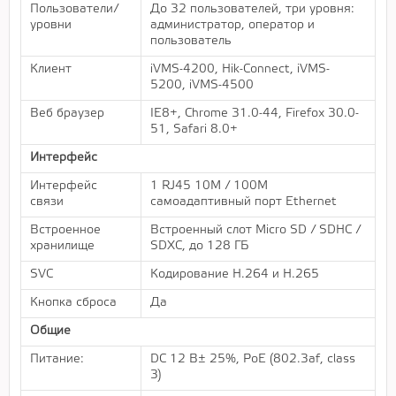
Пользователи/
До 32 пользователей, три уровня:
уровни
администратор, оператор и
пользователь
Клиент
iVMS-4200, Hik-Connect, iVMS-
5200, iVMS-4500
Веб браузер
IE8+, Chrome 31.0-44, Firefox 30.0-
51, Safari 8.0+
Интерфейс
Интерфейс
1 RJ45 10M / 100M
связи
самоадаптивный порт Ethernet
Встроенное
Встроенный слот Micro SD / SDHC /
хранилище
SDXC, до 128 ГБ
SVC
Кодирование H.264 и H.265
Кнопка сброса
Да
Общие
Питание:
DC 12 В± 25%, PoE (802.3af, class
3)