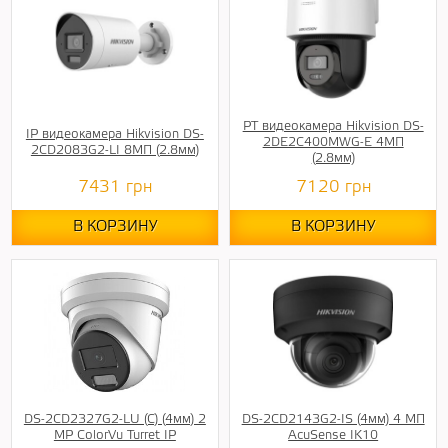
PT видеокамера Hikvision DS-
IP видеокамера Hikvision DS-
2DE2C400MWG-E 4МП
2CD2083G2-LI 8МП (2.8мм)
(2.8мм)
7431
грн
7120
грн
В КОРЗИНУ
В КОРЗИНУ
DS-2CD2327G2-LU (C) (4мм) 2
DS-2CD2143G2-IS (4мм) 4 МП
MP ColorVu Turret IP
AcuSense IK10