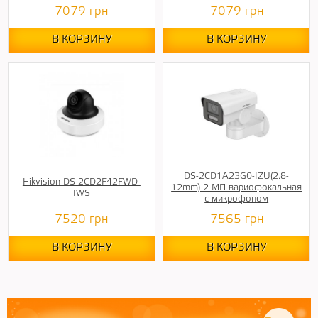
7079
грн
7079
грн
В КОРЗИНУ
В КОРЗИНУ
DS-2CD1A23G0-IZU(2.8-
Hikvision DS-2CD2F42FWD-
12mm) 2 МП вариофокальная
IWS
с микрофоном
7520
грн
7565
грн
В КОРЗИНУ
В КОРЗИНУ