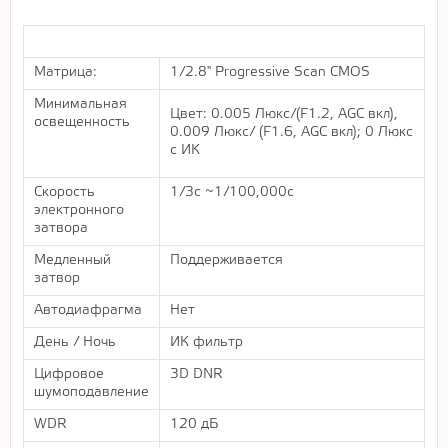
Матрица:
1/2.8" Progressive Scan CMOS
Минимальная
Цвет: 0.005 Люкс/(F1.2, AGC вкл),
освещенность
0.009 Люкс/ (F1.6, AGC вкл); 0 Люкс
с ИК
Скорость
1/3с ~1/100,000с
электронного
затвора
Медленный
Поддерживается
затвор
Автодиафрагма
Нет
День / Ночь
ИК фильтр
Цифровое
3D DNR
шумоподавление
WDR
120 дБ