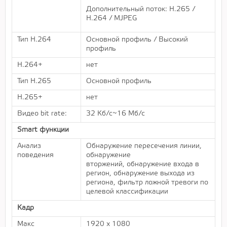
Дополнительный поток: H.265 /
H.264 / MJPEG
Тип H.264
Основной профиль / Высокий
профиль
H.264+
нет
Тип H.265
Основной профиль
H.265+
нет
Видео bit rate:
32 Кб/с~16 Mб/с
Smart функции
Анализ
Обнаружение пересечения линии,
поведения
обнаружение
вторжений, обнаружение входа в
регион, обнаружение выхода из
региона, фильтр ложной тревоги по
целевой классификации
Кадр
Макс
1920 х 1080