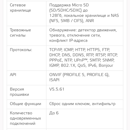
Сетевое
Поддержка Micro SD
хранилище
(SD/SDHC/SDXC) до
128Гб, локальное хранилище и NAS
(NFS, SMB / CIFS), ANR
Тревожные
Обнаружение: детектор движения,
сигналы
тревога, отключение сети,
конфликт IP-адреса
Протоколы:
TCP/IP, ICMP, HTTP, HTTPS, FTP,
DHCP, DNS, DDNS, RTP, RTSP, RTCP,
PPPoE, NTP, UPnP™, SMTP, SNMP,
IGMP, 802.1X, QoS, IPv6, Bonjour
API
ONVIF (PROFILE S, PROFILE G),
ISAPI
Версия
V5.5.61
прошивки
Общие функции
Сброс одним ключом, антифильтр
Количество
До 6
одновременных
подключений