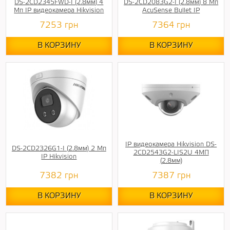
DS-2CD2345FWD-I (2.8мм) 4
DS-2CD2083G2-I (2.8мм) 8 Мп
Мп IP видеокамера Hikvision
AcuSense Bullet IP
7253
грн
7364
грн
В КОРЗИНУ
В КОРЗИНУ
IP видеокамера Hikvision DS-
DS-2CD2326G1-I (2.8мм) 2 Мп
2CD2543G2-LIS2U 4МП
IP Hikvision
(2.8мм)
7382
грн
7387
грн
В КОРЗИНУ
В КОРЗИНУ