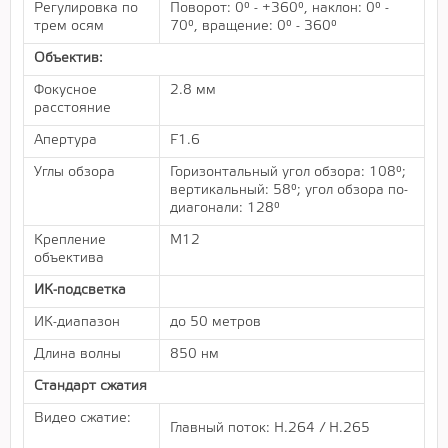
Регулировка по
Поворот: 0° - +360°, наклон: 0° -
трем осям
70°, вращение: 0° - 360°
Объектив:
Фокусное
2.8 мм
расстояние
Апертура
F1.6
Углы обзора
Горизонтальный угол обзора: 108°;
вертикальный: 58°; угол обзора по-
диагонали: 128°
Крепление
М12
объектива
ИК-подсветка
ИК-диапазон
до 50 метров
Длина волны
850 нм
Стандарт сжатия
Видео сжатие:
Главный поток: H.264 / H.265