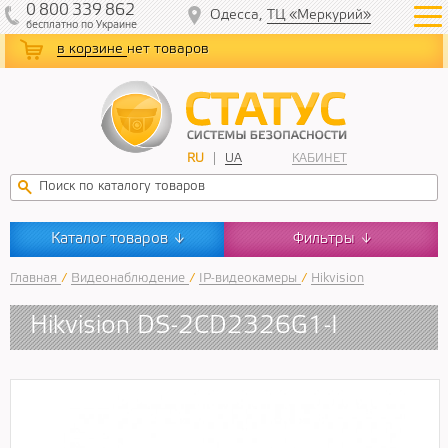
0
800
339
862
Одесса,
ТЦ «Меркурий»
бесплатно
по Украине
в корзине
нет товаров
RU
UA
КАБИНЕТ
Каталог товаров
Фильтры
↓
↓
Главная
/
Видеонаблюдение
/
IP-видеокамеры
/
Hikvision
Hikvision DS-2CD2326G1-I