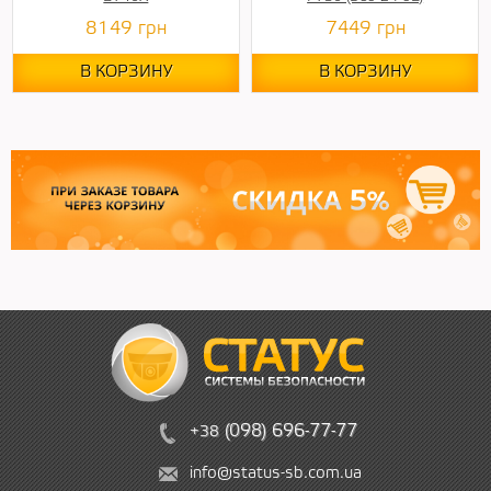
8149
грн
7449
грн
В КОРЗИНУ
В КОРЗИНУ
(
09
8)
6
96
-
7
7-
77
+38
info@status-sb.com.ua