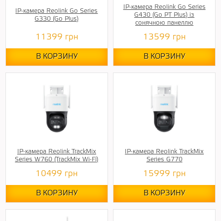
IP-камера Reolink Go Series
IP-камера Reolink Go Series
G430 (Go PT Plus) із
G330 (Go Plus)
сонячною панеллю
11399
грн
13599
грн
В КОРЗИНУ
В КОРЗИНУ
IP-камера Reolink TrackMix
IP-камера Reolink TrackMix
Series W760 (TrackMix Wi-Fi)
Series G770
10499
грн
15999
грн
В КОРЗИНУ
В КОРЗИНУ