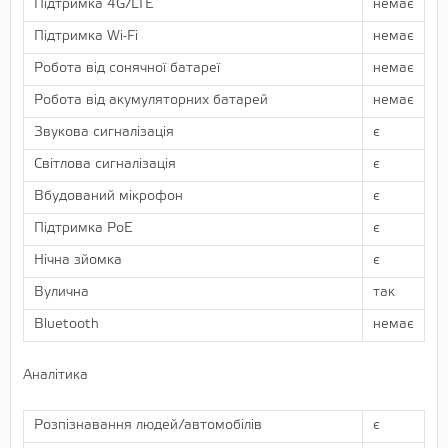
Підтримка 4G/LTE
немає
Підтримка Wi-Fi
немає
Робота від сонячної батареї
немає
Робота від акумуляторних батарей
немає
Звукова сигналізація
є
Світлова сигналізація
є
Вбудований мікрофон
є
Підтримка РоЕ
є
Нічна зйомка
є
Вулична
так
Bluetooth
немає
Аналітика
Розпізнавання людей/автомобілів
є