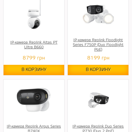
IP-камера Reolink Floodlight
IP-камера Reolink Altas PT
Series F750P (Duo Floodlight
Ultra B660
PoE)
8799
грн
8199
грн
В КОРЗИНУ
В КОРЗИНУ
IP-камера Reolink Argus Series
IP-камера Reolink Duo Series
B740X
P730 (Duo 2 PoE)