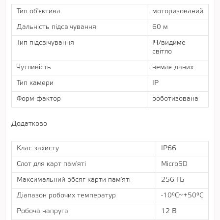
Тип об'єктива
моторизований
Дальність підсвічування
60 м
Тип підсвічування
ІЧ/видиме
світло
Чутливість
немає даних
Тип камери
IP
Форм-фактор
роботизована
Додатково
Клас захисту
IP66
Слот для карт пам'яті
MicroSD
Максимальний обсяг карти пам'яті
256 ГБ
Діапазон робочих температур
-10°C~+50°C
Робоча напруга
12 В