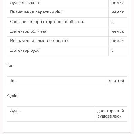
Аудіо детекція
немає
Визначення перетину лінії
немає
Сповіщення про вторгення в область
є
Детектор обличчя
немає
Визначення номерних знаків
немає
Детектор руху
є
Тип
Тип
дротові
Аудіо
Аудіо
двосторонній
аудіозв'язок