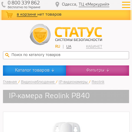
0
800
339
862
Одесса,
ТЦ «Меркурий»
бесплатно
по Украине
в корзине
нет товаров
RU
UA
КАБИНЕТ
Каталог товаров
Фильтры
↓
↓
Главная
/
Видеонаблюдение
/
IP-видеокамеры
/
Reolink
IP-камера Reolink P840