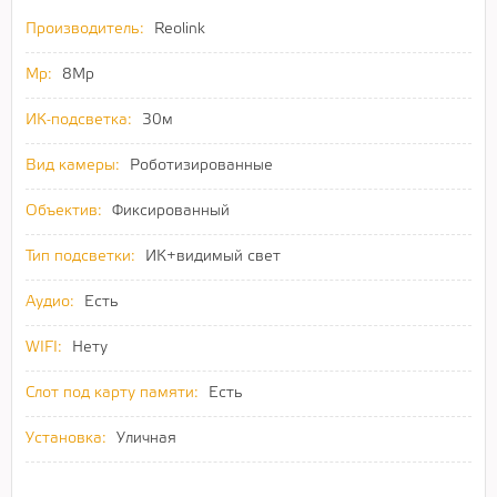
Производитель:
Reolink
Mp:
8Mp
ИК-подсветка:
30м
Вид камеры:
Роботизированные
Объектив:
Фиксированный
Тип подсветки:
ИК+видимый свет
Аудио:
Есть
WIFI:
Нету
Слот под карту памяти:
Есть
Установка:
Уличная