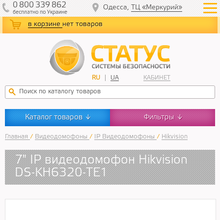
0
800
339
862
Одесса,
ТЦ «Меркурий»
бесплатно
по Украине
в корзине
нет товаров
RU
UA
КАБИНЕТ
Каталог товаров
Фильтры
↓
↓
Главная
/
Видеодомофоны
/
IP Видеодомофоны
/
Hikvision
7" IP видеодомофон Hikvision
DS-KH6320-TE1