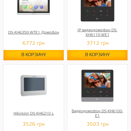
IP видеодомофон DS-
DS-KH6350-WТE1 Домофон
KH6110-WE1
6772
грн
3712
грн
В КОРЗИНУ
В КОРЗИНУ
Видеодомофон DS-KH6100-
Hikvision DS-KH6210 L
E1
3526
грн
3503
грн