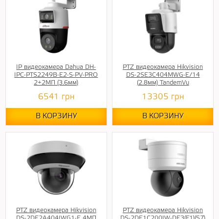
IP видеокамера Dahua DH-
PTZ видеокамера Hikvision
IPC-PTS2249B-E2-S-PV-PRO
DS-2SE3C404MWG-E/14
2+2МП (3.6мм)
(2.8мм) TandemVu
6541
грн
13305
грн
В КОРЗИНУ
В КОРЗИНУ
PTZ видеокамера Hikvision
PTZ видеокамера Hikvision
DS-2DE2A404IWG1-E 4МП
DS-2DE1C200IW-DE3(F1)(S7)