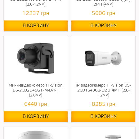
(2.8-12мм)
2МП (4мм)
12237
грн
5006
грн
В КОРЗИНУ
В КОРЗИНУ
Мини-видеокамера Hikvision
IP видеокамера Hikvision DS-
DS-2CD2D45G1/M-D/NF
2CD1643G2-LIZU 4МП (2.8-
(2.8мм)
12мм)
6440
грн
8285
грн
В КОРЗИНУ
В КОРЗИНУ