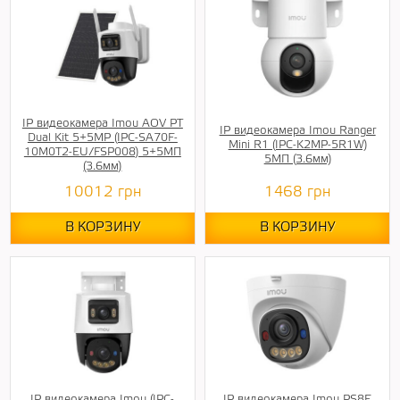
IP видеокамера Imou AOV PT
IP видеокамера Imou Ranger
Dual Kit 5+5MP (IPC-SA70F-
Mini R1 (IPC-K2MP-5R1W)
10M0T2-EU/FSP008) 5+5МП
5МП (3.6мм)
(3.6мм)
10012
грн
1468
грн
В КОРЗИНУ
В КОРЗИНУ
IP видеокамера Imou (IPC-
IP видеокамера Imou PS8E