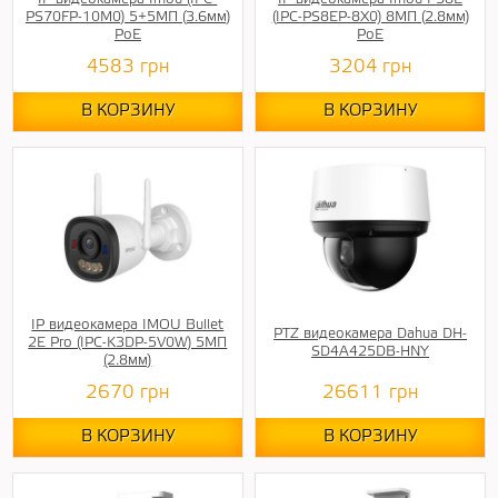
PS70FP-10M0) 5+5МП (3.6мм)
(IPC-PS8EP-8X0) 8МП (2.8мм)
PoE
PoE
4583
грн
3204
грн
В КОРЗИНУ
В КОРЗИНУ
IP видеокамера IMOU Bullet
PTZ видеокамера Dahua DH-
2E Pro (IPC-K3DP-5V0W) 5МП
SD4A425DB-HNY
(2.8мм)
2670
грн
26611
грн
В КОРЗИНУ
В КОРЗИНУ