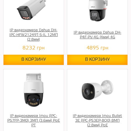
IP видеокамера Dahua DH-
IP видеокамера Dahua DH-
IPC-HFW21249T-S-IL 12МП
P4F-PV-4G (4мм) 4G
(2.8мм)
8232
грн
4895
грн
В КОРЗИНУ
В КОРЗИНУ
IP видеокамера Imou (IPC-
IP видеокамера Imou Bullet
PS7FP-3M0) 3МП (3.6мм) PoE
3E (IPC-PS3EP-8Q0) 8МП
PT
(2.8мм) PoE