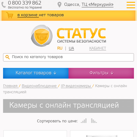
0
800
339
862
Одесса,
ТЦ «Меркурий»
бесплатно
по Украине
в корзине
нет товаров
RU
UA
КАБИНЕТ
Каталог товаров
Фильтры
↓
↓
Главная
/
Видеонаблюдение
/
IP-видеокамеры
/
Камеры с онлайн
трансляцией
Камеры с онлайн трансляцией
Сортировать по цене: