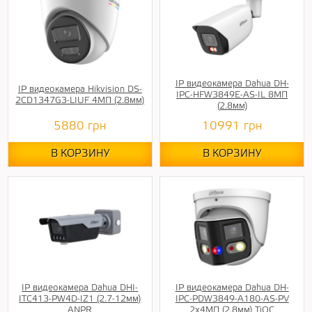
IP видеокамера Dahua DH-
IP видеокамера Hikvision DS-
IPC-HFW3849E-AS-IL 8МП
2CD1347G3-LIUF 4МП (2.8мм)
(2.8мм)
5880
грн
10991
грн
В КОРЗИНУ
В КОРЗИНУ
IP видеокамера Dahua DHI-
IP видеокамера Dahua DH-
ITC413-PW4D-IZ1 (2.7-12мм)
IPC-PDW3849-A180-AS-PV
ANPR
2x4МП (2.8мм) TiOC