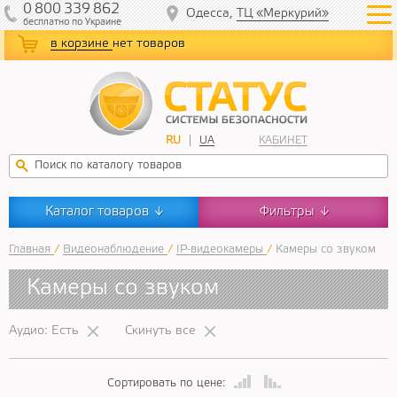
0
800
339
862
Одесса,
ТЦ «Меркурий»
бесплатно
по Украине
в корзине
нет товаров
RU
UA
КАБИНЕТ
Каталог товаров
Фильтры
↓
↓
Главная
/
Видеонаблюдение
/
IP-видеокамеры
/
Камеры со звуком
Камеры со звуком
Аудио: Есть
Скинуть все
Сортировать по цене: