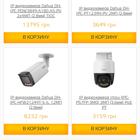
IP видеокамера Dahua DH-
IP видеокамера Dahua DH-
IPC-PDW3849-A180-AS-PV
IPC-PT1239H-PV 2МП (2.8мм)
2x4МП (2.8мм) TiOC
13795
грн
3649
грн
В КОРЗИНУ
В КОРЗИНУ
IP видеокамера Dahua DH-
IP видеокамера Imou (IPC-
IPC-HFW21249T-S-IL 12МП
PS7FP-3M0) 3МП (3.6мм) PoE
(2.8мм)
PT
8232
грн
3159
грн
В КОРЗИНУ
В КОРЗИНУ