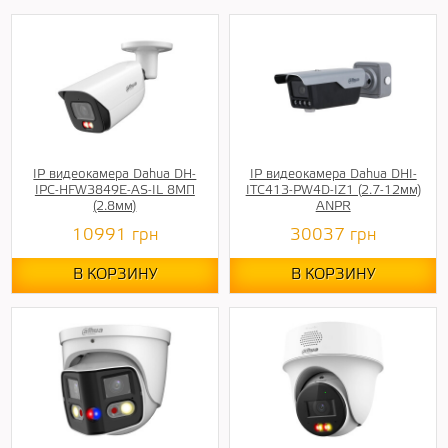
IP видеокамера Dahua DH-
IP видеокамера Dahua DHI-
IPC-HFW3849E-AS-IL 8МП
ITC413-PW4D-IZ1 (2.7-12мм)
(2.8мм)
ANPR
10991
грн
30037
грн
В КОРЗИНУ
В КОРЗИНУ