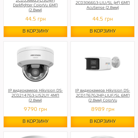
2CD3366G3-LISU(eF)
2CD3066G3-LIU/SL (eF) 6МП
Darkfighter ColorVu 6МП
AcuSense (2.8мм)
(2.8мм)
44.5
грн
44.5
грн
В КОРЗИНУ
В КОРЗИНУ
IP видеокамера Hikvision DS-
IP видеокамера Hikvision DS-
2CD2147G3-LIS2UY 4МП
2CD1T67G2HP-LIUF/SL 6МП
(2.8мм)
(2.8мм) ColorVu
9790
грн
8989
грн
В КОРЗИНУ
В КОРЗИНУ