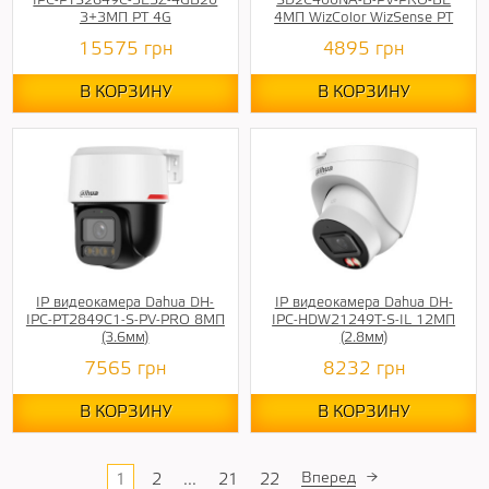
IPC-PTS2649C-3E3Z-4GB20
SD2C400NA-B-PV-PRO-BE
3+3МП PT 4G
4МП WizColor WizSense PT
15575
грн
4895
грн
В КОРЗИНУ
В КОРЗИНУ
IP видеокамера Dahua DH-
IP видеокамера Dahua DH-
IPC-PT2849C1-S-PV-PRO 8МП
IPC-HDW21249T-S-IL 12МП
(3.6мм)
(2.8мм)
7565
грн
8232
грн
В КОРЗИНУ
В КОРЗИНУ
Вперед
→
1
2
...
21
22