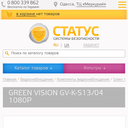
0
800
339
862
Одесса,
ТЦ «Меркурий»
бесплатно
по Украине
в корзине
нет товаров
RU
UA
КАБИНЕТ
Каталог товаров
Фильтры
↓
↓
Главная
/
Видеонаблюдение
/
Комплекты видеонаблюдения
/
Green Vi
GREEN VISION GV-K-S13/04
1080P