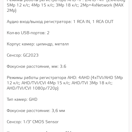
Режимы работы регистратора AHD+IP: 2AHD+4IP (2хAnalog
5Mр 12 к/с; 4Мр 15 к/с; 3Mр 18 к/с; 2Mр+4хNetwork (MAX
2Mр)
Аудио вход/выход регистратора: 1 RCA IN, 1 RCA OUT
Кол-во USB-портов: 2
Корпус камер: цилиндр, металл
Сенсор: GC2023
Фокусное расстояние, мм: 3.6
Режимы работы регистратора AHD: 4AHD (4хTVI/AHD 5Mр
12 к/c; AHD/TVI/CVI 4Мр 15 к/c; AHD/TVI 3Mр 18 к/c;
AHD/TVI/CVI 1080р/720р)
Тип камер: GHD
Фокусное расстояние: 3,6 мм
Сенсор: 1/3" CMOS Sensor