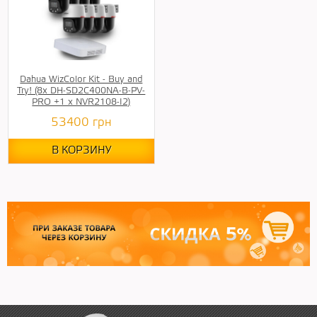
Dahua WizColor Kit - Buy and
Try! (8х DH-SD2C400NA-B-PV-
PRO +1 х NVR2108-I2)
53400
грн
В КОРЗИНУ