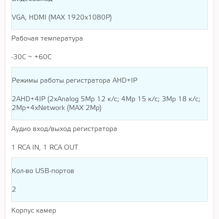
VGA, HDMI (MAX 1920х1080P)
Рабочая температура
-30С ~ +60С
Режимы работы регистратора AHD+IP
2AHD+4IP (2хAnalog 5Mр 12 к/с; 4Мр 15 к/с; 3Mр 18 к/с;
2Mр+4хNetwork (MAX 2Mр)
Аудио вход/выход регистратора
1 RCA IN, 1 RCA OUT
Кол-во USB-портов
2
Корпус камер