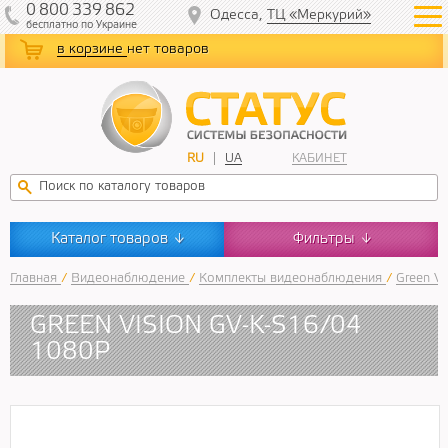
0
800
339
862
Одесса,
ТЦ «Меркурий»
бесплатно
по Украине
в корзине
нет товаров
RU
UA
КАБИНЕТ
Каталог товаров
Фильтры
↓
↓
Главная
/
Видеонаблюдение
/
Комплекты видеонаблюдения
/
Green Vi
GREEN VISION GV-K-S16/04
1080P