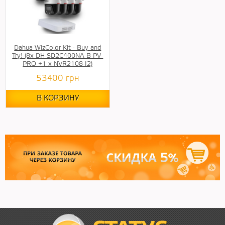
Dahua WizColor Kit - Buy and
Try! (8х DH-SD2C400NA-B-PV-
PRO +1 х NVR2108-I2)
53400
грн
В КОРЗИНУ