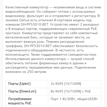
Качественный коммутатор — незаменимая вещь в системе
видеонаблюдения. Он собирает потоки с используемых
видеокамер, фильтрует их и отправляет к регистратору. В
линейке Dahua есть отличная 8-портовая модель под
номером DH-PFS3010-8ET. Устройство имеет 2 выходных
и 8 входных портов, поддерживающих современный PoE-
протокол. Коммутатор представляет из себя компактный
металлический бокс, который не занимает места, но
выполняет важную роль. Помимо распределения
траффика, DH-PFS3010-8ET обеспечивает безопасность
подключенного оборудования. В частности, есть
молниезащита. Также поддерживается самодиагностика.
Использование данного коммутатора — лучший способ
обеспечить питание фирменных камер в здании и
распределить передаваемые ими данные. Подключение
возможно на 250 метров.
Порты (Uplink)
2x RJ45 (10/100M)
Порты (DownLink)
8x RJ45 (10/100M) c PoE
Потребляемая
Порт 1-8≤30Вт, общее≤65Вт
мощность PoE