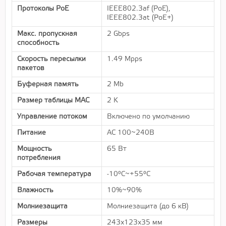
Протоколы PoE
IEEE802.3af (PoE),
IEEE802.3at (PoE+)
Макс. пропускная
2 Gbps
способность
Скорость пересылки
1.49 Mpps
пакетов
Буферная память
2 Mb
Размер таблицы MAC
2 K
Управление потоком
Включено по умолчанию
Питание
AC 100~240В
Мощность
65 Вт
потребления
Рабочая температура
-10°C~+55°C
Влажность
10%~90%
Молниезащита
Молниезащита (до 6 кВ)
Размеры
243х123х35 мм