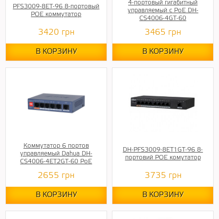
4-портовый гигабитный
PFS3009-8ET-96 8-портовый
управляемый с PoE DH-
POE коммутатор
CS4006-4GT-60
3420
грн
3465
грн
В КОРЗИНУ
В КОРЗИНУ
Коммутатор 6 портов
DH-PFS3009-8ET1GT-96 8-
управляемый Dahua DH-
портовий POE комутатор
CS4006-4ET2GT-60 PoE
2655
грн
3735
грн
В КОРЗИНУ
В КОРЗИНУ