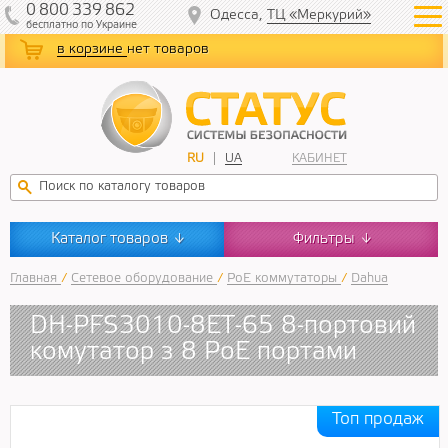
0
800
339
862
Одесса,
ТЦ «Меркурий»
бесплатно
по Украине
в корзине
нет товаров
RU
UA
КАБИНЕТ
Каталог товаров
Фильтры
↓
↓
Главная
/
Сетевое оборудование
/
PoE коммутаторы
/
Dahua
DH-PFS3010-8ET-65 8-портовий
комутатор з 8 РоЕ портами