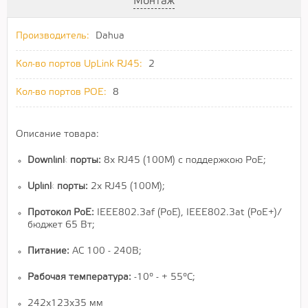
Монтаж
Производитель:
Dahua
Кол-во портов UpLink RJ45:
2
Кол-во портов POE:
8
Описание товара:
Downlink порты:
8x RJ45 (100M) с поддержкою PoE;
Uplink порты:
2x RJ45 (100M);
Протокол PoE:
IEEE802.3af (PoE), IEEE802.3at (PoE+)/
бюджет 65 Вт;
Питание:
AC 100 - 240В;
Рабочая температура:
-10º - + 55ºC;
242x123x35 мм