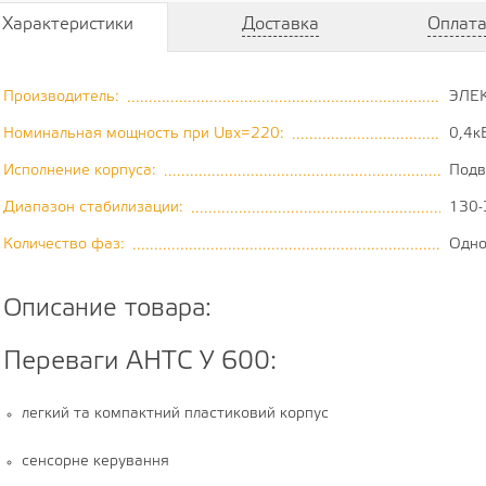
Характеристики
Доставка
Оплат
Производитель:
ЭЛЕК
..................................................................................
Номинальная мощность при Uвх=220:
0,4к
............................................
Исполнение корпуса:
Подв
..........................................................................
Диапазон стабилизации:
130-
....................................................................
Количество фаз:
Одн
.................................................................................
Описание товара:
Переваги АНТС У 600:
легкий та компактний пластиковий корпус
сенсорне керування