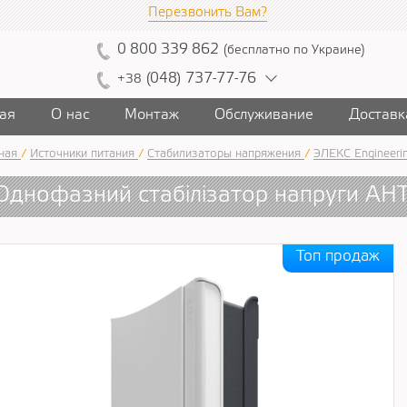
Перезвонить Вам?
0
800
339
862
(
бесплатно
по Украине
)
(
04
8)
7
37
-7
7-7
6
+38
ая
О нас
Монтаж
Обслуживание
Доставк
ная
/
Источники питания
/
Стабилизаторы напряжения
/
ЭЛЕКС Engineeri
Однофазний стабілізатор напруги АН