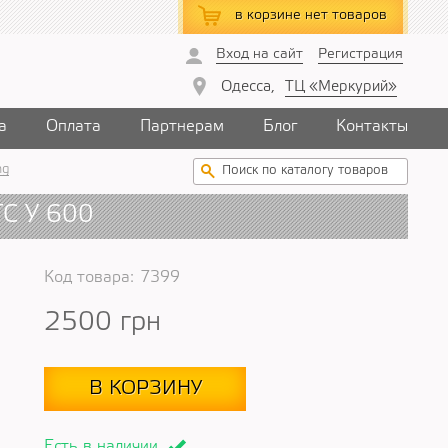
в корзине
нет товаров
Вход на сайт
Регистрация
Одесса,
ТЦ «Меркурий»
а
Оплата
Партнерам
Блог
Контакты
ng
ТС У 600
Код товара:
7399
2500
грн
В КОРЗИНУ
Есть в наличии