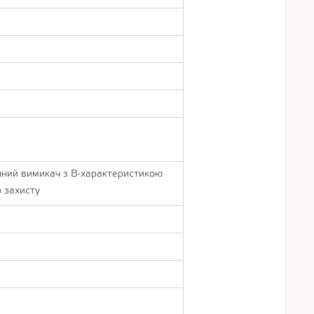
чний вимикач з B-характеристикою
 захисту