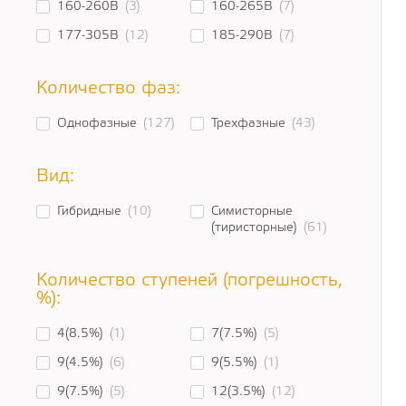
160-260В
(3)
160-265В
(7)
177-305В
(12)
185-290В
(7)
Количество фаз:
Однофазные
(127)
Трехфазные
(43)
Вид:
Гибридные
(10)
Симисторные
(тиристорные)
(61)
Количество ступеней (погрешность,
%):
4(8.5%)
(1)
7(7.5%)
(5)
9(4.5%)
(6)
9(5.5%)
(1)
9(7.5%)
(5)
12(3.5%)
(12)