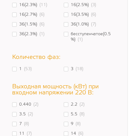
16(2.3%)
(11)
16(2.5%)
(3)
16(2.7%)
(6)
16(3.5%)
(6)
36(1.5%)
(6)
36(1.0%)
(7)
36(2.3%)
(1)
бесступенчатое(0.5
%)
(1)
Количество фаз:
1
(53)
3
(18)
Выходная мощность (кВт) при
входном напряжении 220 В:
0.440
(2)
2.2
(2)
3.5
(2)
5.5
(8)
7
(8)
9
(8)
11
(7)
14
(6)