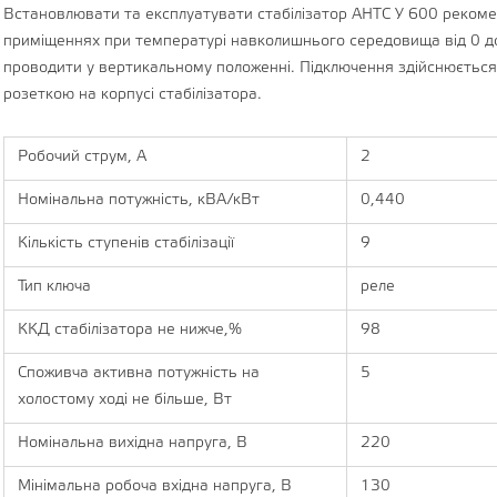
Встановлювати та експлуатувати стабілізатор АНТС У 600 рекоме
приміщеннях при температурі навколишнього середовища від 0 д
проводити у вертикальному положенні. Підключення здійснюється
розеткою на корпусі стабілізатора.
Робочий струм, А
2
Номінальна потужність, кВА/кВт
0,440
Кількість ступенів стабілізації
9
Тип ключа
реле
ККД стабілізатора не нижче,%
98
Споживча активна потужність на
5
холостому ході не більше, Вт
Номінальна вихідна напруга, В
220
Мінімальна робоча вхідна напруга, В
130