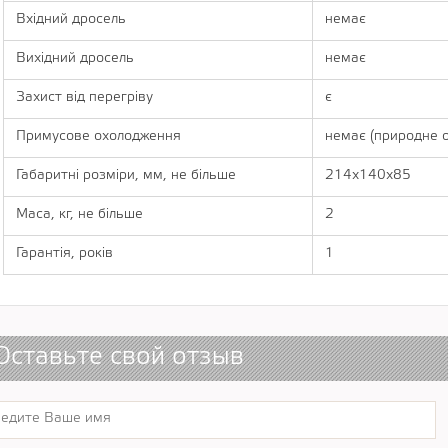
Вхідний дросель
немає
Вихідний дросель
немає
Захист від перегріву
є
Примусове охолодження
немає (природне 
Габаритні розміри, мм, не більше
214х140х85
Маса, кг, не більше
2
Гарантія, років
1
Оставьте свой отзыв