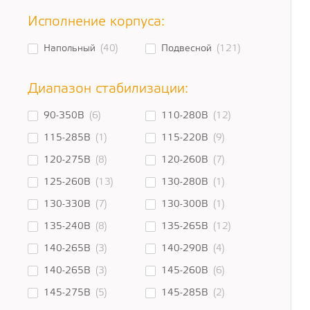
Исполнение корпуса:
Напольный
(40)
Подвесной
(121)
Диапазон стабилизации:
90-350В
(6)
110-280В
(12)
115-285В
(1)
115-220В
(9)
120-275В
(8)
120-260В
(7)
125-260В
(13)
130-280В
(1)
130-330В
(7)
130-300В
(1)
135-240В
(8)
135-265В
(12)
140-265В
(3)
140-290В
(4)
140-265В
(3)
145-260В
(6)
145-275В
(5)
145-285В
(2)