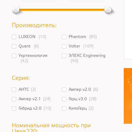
Производитель:
LUXEON
(10)
Phantom
(85)
Quant
(6)
Volter
(169)
Укртехнология
ЭЛЕКС Engineering
(42)
(90)
Серия:
АНТС
(2)
Ампер v2.0
(6)
Ампер v2.1
(24)
Герц v3.0
(28)
Гибрид v2.0
(10)
КилоГерц
(2)
Номинальная мощность при
Uвх=220: