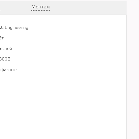
а
Монтаж
С Engineering
................................................................................................................
Вт
................................................................................................................
есной
................................................................................................................
300В
................................................................................................................
офазные
................................................................................................................