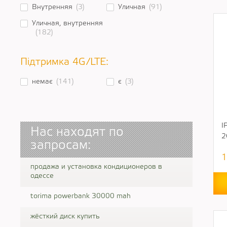
Внутренняя
(3)
Уличная
(91)
Уличная, внутренняя
(182)
Підтримка 4G/LTE:
немає
(141)
є
(3)
I
Нас находят по
2
запросам:
1
продажа и установка кондиционеров в
одессе
torima powerbank 30000 mah
жёсткий диск купить