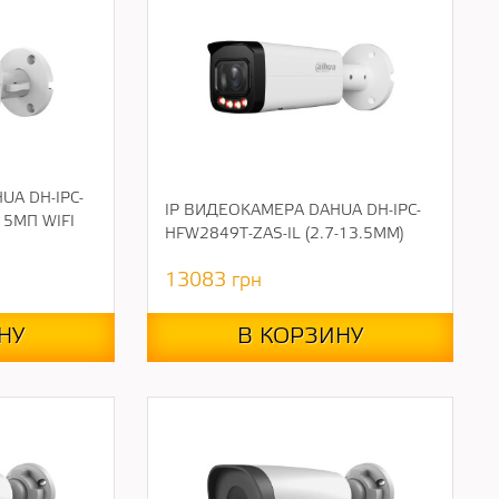
UA DH-IPC-
IP ВИДЕОКАМЕРА DAHUA DH-IPC-
 5МП WIFI
HFW2849T-ZAS-IL (2.7-13.5ММ)
13083
грн
НУ
В КОРЗИНУ