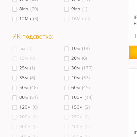
8Mp
(70)
9Mp
(1)
I
12Mp
(3)
16Mp
(0)
H
ИК-подсветка:
1
5м
(0)
10м
(14)
15м
(0)
20м
(6)
25м
(1)
30м
(179)
35м
(8)
40м
(33)
50м
(48)
60м
(45)
80м
(51)
100м
(14)
120м
(6)
150м
(2)
200м
(0)
250м
(0)
300м
(0)
400м
(0)
I
500м
(0)
550м
(0)