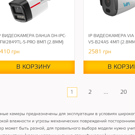
P ВИДЕОКАМЕРА DAHUA DH-IPC-
IP ВИДЕОКАМЕРА VIA
FW2849TL-S-PRO 8МП (2.8ММ)
VS-B24AS 4МП (2.8ММ
410
грн
2581
грн
В КОРЗИНУ
В КОРЗИ
1
2
...
20
чные камеры предназначены для эксплуатации в условиях широко
окой влажности и угрозы механических повреждений посторонними
ер может быть разной, для правильного выбора модели нужно учи