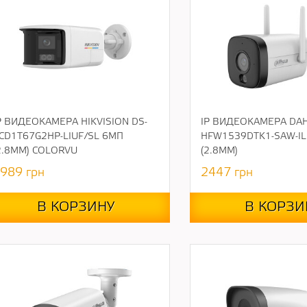
P ВИДЕОКАМЕРА HIKVISION DS-
IP ВИДЕОКАМЕРА DAH
CD1T67G2HP-LIUF/SL 6МП
HFW1539DTK1-SAW-IL
2.8ММ) COLORVU
(2.8ММ)
989
грн
2447
грн
В КОРЗИНУ
В КОРЗИ