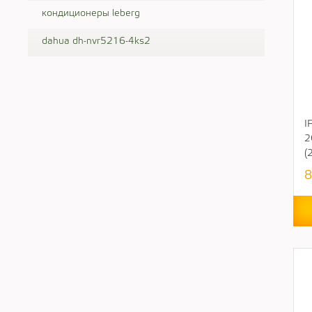
кондиционеры leberg
dahua dh-nvr5216-4ks2
I
2
(
8