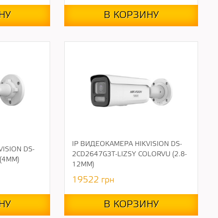
НУ
В КОРЗИНУ
IP ВИДЕОКАМЕРА HIKVISION DS-
ISION DS-
2CD2647G3T-LIZSY COLORVU (2.8-
(4ММ)
12ММ)
19522
грн
НУ
В КОРЗИНУ