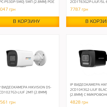
IPC-PS3DP-5M0) 5МП (2.8ММ) POE
2CD1T63G2P-LIUF/SL 
047
грн
7787
грн
В КОРЗИНУ
В КОРЗИ
IP ВИДЕОКАМЕРА HIKV
P ВИДЕОКАМЕРА HIKVISION DS-
2CD1043G2-LIUF BLA
CD1027G3-LIUF 2МП (2.8ММ)
(2.8ММ) С МИКРОФО
561
грн
4828
грн