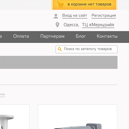
в корзине
нет товаров
Вход на сайт
Регистрация
Одесса,
ТЦ «Меркурий»
а
Оплата
Партнерам
Блог
Контакты
ены