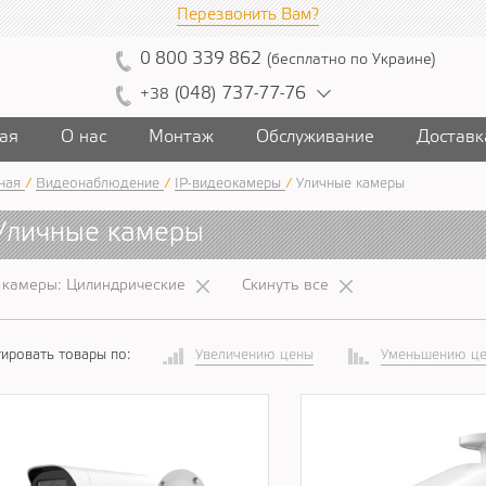
Перезвонить Вам?
0
800
339
862
(
бесплатно
по Украине
)
(
04
8)
7
37
-7
7-7
6
+38
ая
О нас
Монтаж
Обслуживание
Доставк
ная
/
Видеонаблюдение
/
IP-видеокамеры
/
Уличные камеры
Уличные камеры
 камеры: Цилиндрические
Скинуть все
ировать товары по:
Увеличению цены
Уменьшению ц