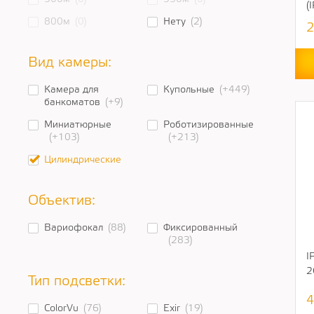
(
800м
(0)
Нету
(2)
2
Вид камеры:
Камера для
Купольные
(+449)
банкоматов
(+9)
Миниатюрные
Роботизированные
(+103)
(+213)
Цилиндрические
Объектив:
Вариофокал
(88)
Фиксированный
(283)
I
2
Тип подсветки:
4
ColorVu
(76)
Exir
(19)