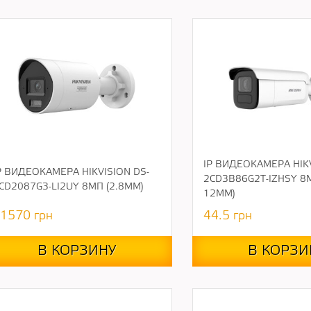
IP ВИДЕОКАМЕРА HIKV
P ВИДЕОКАМЕРА HIKVISION DS-
2CD3B86G2T-IZHSY 8М
CD2087G3-LI2UY 8МП (2.8ММ)
12ММ)
1570
грн
44.5
грн
В КОРЗИНУ
В КОРЗИ