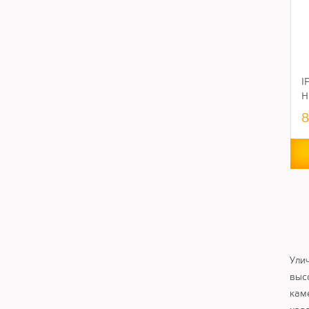
I
H
8
Ули
выс
кам