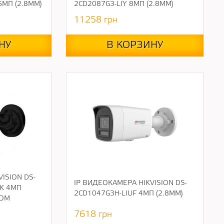
6МП (2.8ММ)
2CD2087G3-LIY 8МП (2.8ММ)
11258
грн
НУ
В КОРЗИНУ
ISION DS-
IP ВИДЕОКАМЕРА HIKVISION DS-
CK 4МП
2CD1047G3H-LIUF 4МП (2.8ММ)
НОМ
7618
грн