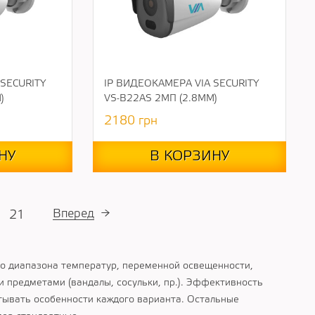
 SECURITY
IP ВИДЕОКАМЕРА VIA SECURITY
)
VS-B22AS 2МП (2.8ММ)
2180
грн
НУ
В КОРЗИНУ
Вперед
→
21
го диапазона температур, переменной освещенности,
 предметами (вандалы, сосульки, пр.). Эффективность
тывать особенности каждого варианта. Остальные