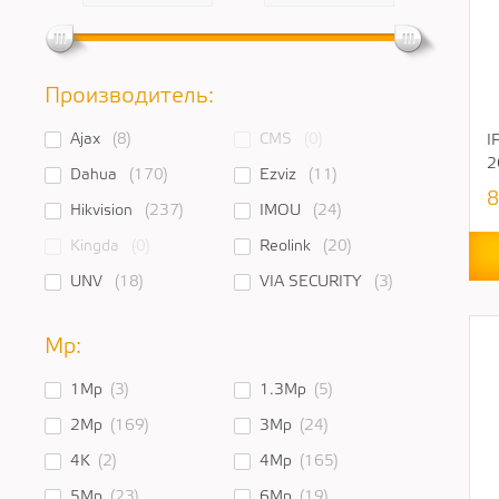
Производитель:
Ajax
(8)
CMS
(0)
I
2
Dahua
(170)
Ezviz
(11)
8
Hikvision
(237)
IMOU
(24)
Kingda
(0)
Reolink
(20)
UNV
(18)
VIA SECURITY
(3)
Mp:
1Mp
(3)
1.3Mp
(5)
2Mp
(169)
3Mp
(24)
4K
(2)
4Mp
(165)
5Mp
(23)
6Mp
(19)