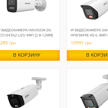
P ВИДЕОКАМЕРА HIKVISION DS-
IP ВИДЕОКАМЕРА DAH
CD1643G2-LIZU 4МП (2.8-12ММ)
HFW3849E-AS-IL 8МП 
285
грн
10991
грн
В КОРЗИНУ
В КОРЗИ