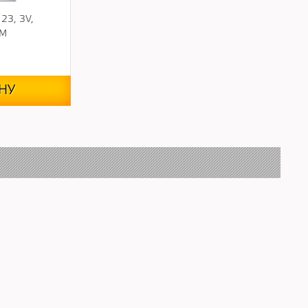
23, 3V,
UM
НУ