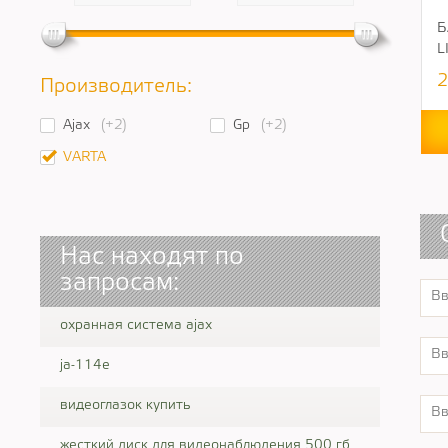
Б
L
2
Производитель:
Ajax
(+2)
Gp
(+2)
VARTA
Нас находят по
запросам:
охранная система ajax
ja-114e
видеоглазок купить
жесткий диск для видеонаблюдения 500 гб