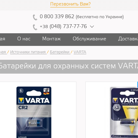
Перезвонить Вам?
0
800
339
862
(
бесплатно
по Украине
)
(
04
8)
7
37
-7
7-7
6
+38
ая
О нас
Монтаж
Обслуживание
Доставк
ная
/
Источники питания
/
Батарейки
/
VARTA
Батарейки для охранных систем VART