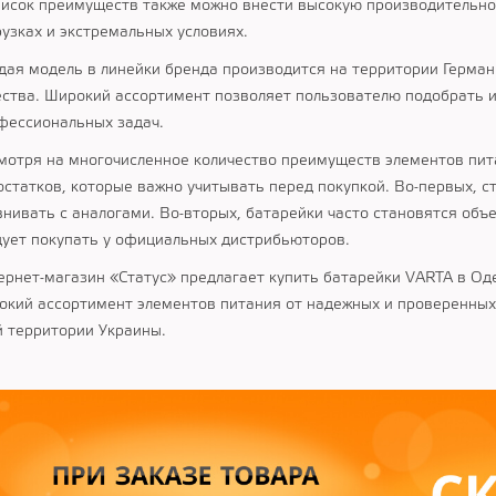
писок преимуществ также можно внести высокую производительнос
рузках и экстремальных условиях.
дая модель в линейки бренда производится на территории Герман
ества. Широкий ассортимент позволяет пользователю подобрать и
фессиональных задач.
мотря на многочисленное количество преимуществ элементов пита
остатков, которые важно учитывать перед покупкой. Во-первых, с
внивать с аналогами. Во-вторых, батарейки часто становятся об
дует покупать у официальных дистрибьюторов.
ернет-магазин «Статус» предлагает купить батарейки VARTA в Од
окий ассортимент элементов питания от надежных и проверенных
й территории Украины.