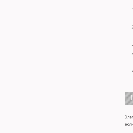
Эле
есл