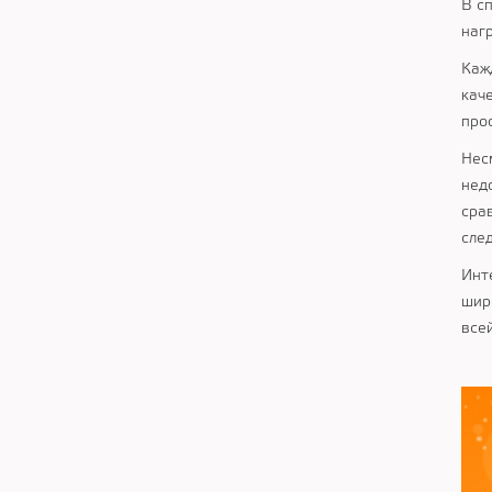
В с
наг
Каж
кач
про
Нес
нед
сра
сле
Инт
шир
все