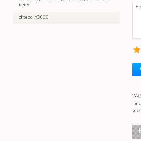
цена
zkteco lh3000
VAR
на 
мар