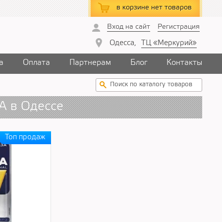
в корзине
нет товаров
Вход на сайт
Регистрация
Одесса,
ТЦ «Меркурий»
а
Оплата
Партнерам
Блог
Контакты
A в Одессе