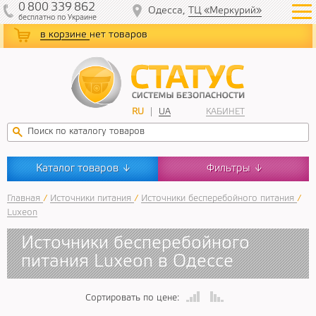
0
800
339
862
Одесса,
ТЦ «Меркурий»
бесплатно
по Украине
в корзине
нет товаров
RU
UA
КАБИНЕТ
Каталог товаров
Фильтры
↓
↓
Главная
/
Источники питания
/
Источники бесперебойного питания
/
Luxeon
Источники бесперебойного
питания Luxeon в Одессе
Сортировать по цене: